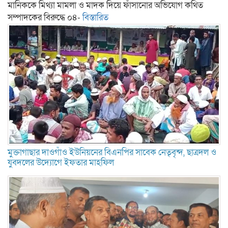
মানিককে মিথ্যা মামলা ও মাদক দিয়ে ফাঁসানোর অভিযোগ কথিত
সম্পাদকের বিরুদ্ধে ০৪-
বিস্তারিত
মুক্তাগাছার দাওগাঁও ইউনিয়নের বিএনপির সাবেক নেতৃবৃন্দ, ছাত্রদল ও
যুবদলের উদ্যোগে ইফতার মাহফিল