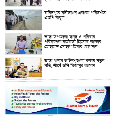
ফরিদপুরে নদীভাঙন এলাকা পরিদর্শনে
এমপি বাবুল
ভাঙ্গা উপজেলা স্বাস্থ্য ও পরিবার
পরিকল্পনা কর্মকর্তা হিসেবে ডাক্তার
মোহাম্মদ সোহাগ মিয়ার যোগদান
ভাঙ্গা থানার আইনশৃঙ্খলা রক্ষায় নতুন
গতি, শীর্ষে ওসি মিজানুর রহমান
ময়মনসিংহের অতিরিক্ত জেলা প্রশাসক
(রাজস্ব) আজিম উদ্দিন ভূমি মন্ত্রণালয়ে
পদায়ন
সাবেক এমপির প্রেস সেক্রেটারি রফিকের
ক্ষমতার দাপট ও গণ-অসন্তোষের তথ্য