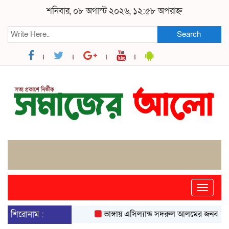
শনিবার, ০৮ অগাস্ট ২০২৬, ১২:৫৮ অপরাহ্ন
Search
Toggle
naviga
শিরোনাম :
ভাঙ্গায় এসিল্যান্ড সদরুল আলমের জনবান্ধব উদ