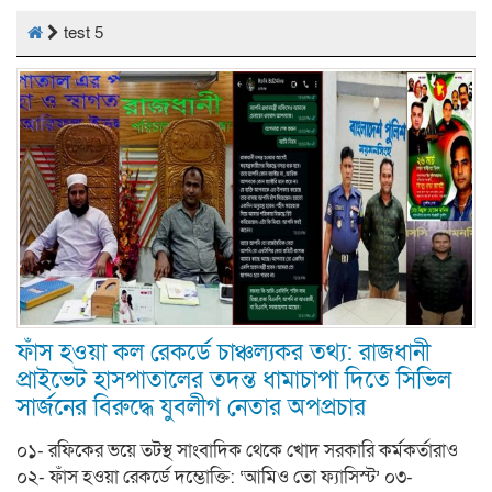
test 5
ফাঁস হওয়া কল রেকর্ডে চাঞ্চল্যকর তথ্য: রাজধানী
প্রাইভেট হাসপাতালের তদন্ত ধামাচাপা দিতে সিভিল
সার্জনের বিরুদ্ধে যুবলীগ নেতার অপপ্রচার
০১- রফিকের ভয়ে তটস্থ সাংবাদিক থেকে খোদ সরকারি কর্মকর্তারাও
০২- ফাঁস হওয়া রেকর্ডে দম্ভোক্তি: ‘আমিও তো ফ্যাসিস্ট’ ০৩-