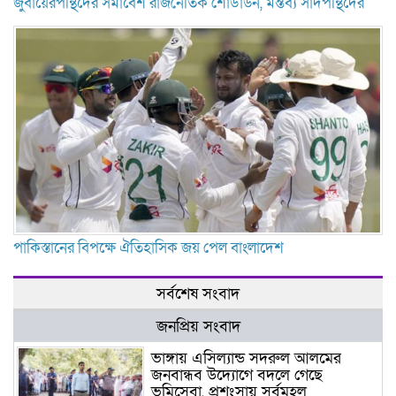
জুবায়েরপন্থিদের সমাবেশ রাজনৈতিক শোডাউন, মন্তব্য সাদপন্থিদের
পাকিস্তানের বিপক্ষে ঐতিহাসিক জয় পেল বাংলাদেশ
সর্বশেষ সংবাদ
জনপ্রিয় সংবাদ
ভাঙ্গায় এসিল্যান্ড সদরুল আলমের
জনবান্ধব উদ্যোগে বদলে গেছে
ভূমিসেবা, প্রশংসায় সর্বমহল