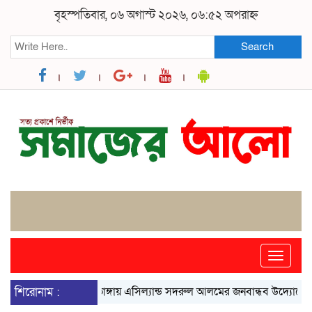
বৃহস্পতিবার, ০৬ অগাস্ট ২০২৬, ০৬:৫২ অপরাহ্ন
Search
Toggle
naviga
শিরোনাম :
ভাঙ্গায় এসিল্যান্ড সদরুল আলমের জনবান্ধব উদ্যোগে বদলে গে