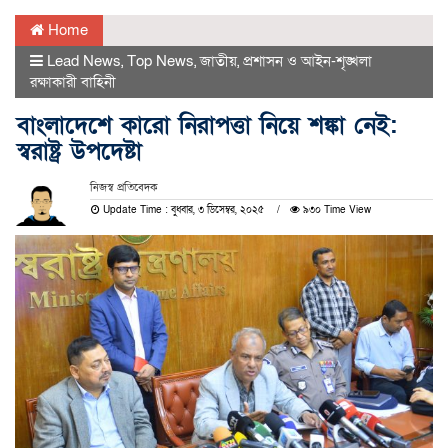
Home
Lead News
,
Top News
,
জাতীয়
,
প্রশাসন ও আইন-শৃঙ্খলা
রক্ষাকারী বাহিনী
বাংলাদেশে কারো নিরাপত্তা নিয়ে শঙ্কা নেই:
স্বরাষ্ট্র উপদেষ্টা
নিজস্ব প্রতিবেদক
Update Time : বুধবার, ৩ ডিসেম্বর, ২০২৫
৯৩০ Time View