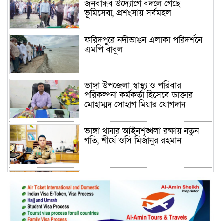
জনবান্ধব উদ্যোগে বদলে গেছে
ভূমিসেবা, প্রশংসায় সর্বমহল
ফরিদপুরে নদীভাঙন এলাকা পরিদর্শনে
এমপি বাবুল
ভাঙ্গা উপজেলা স্বাস্থ্য ও পরিবার
পরিকল্পনা কর্মকর্তা হিসেবে ডাক্তার
মোহাম্মদ সোহাগ মিয়ার যোগদান
ভাঙ্গা থানার আইনশৃঙ্খলা রক্ষায় নতুন
গতি, শীর্ষে ওসি মিজানুর রহমান
ময়মনসিংহের অতিরিক্ত জেলা প্রশাসক
(রাজস্ব) আজিম উদ্দিন ভূমি মন্ত্রণালয়ে
পদায়ন