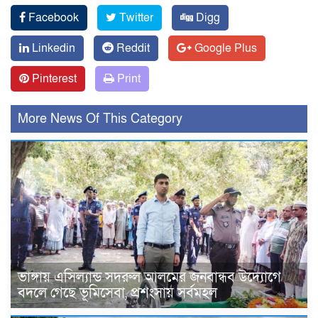
Facebook
Twitter
Digg
Linkedin
Reddit
Google Plus
Pinterest
Print
More News Of This Category
ভাঙ্গায় এসিল্যান্ড সদরুল আলমের জনবান্ধব উদ্যোগে
বদলে গেছে ভূমিসেবা, প্রশংসায় সর্বমহল