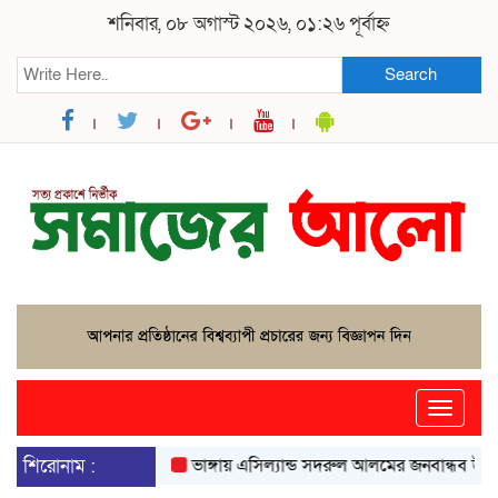
শনিবার, ০৮ অগাস্ট ২০২৬, ০১:২৬ পূর্বাহ্ন
Search
Toggle
naviga
শিরোনাম :
ভাঙ্গায় এসিল্যান্ড সদরুল আলমের জনবান্ধব উদ্যোগে ব