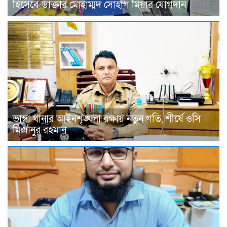
হিসেবে ডাক্তার মোহাম্মদ সোহাগ মিয়ার যোগদান
ভাঙ্গা থানার আইনশৃঙ্খলা রক্ষায় নতুন গতি, শীর্ষে ওসি
মিজানুর রহমান