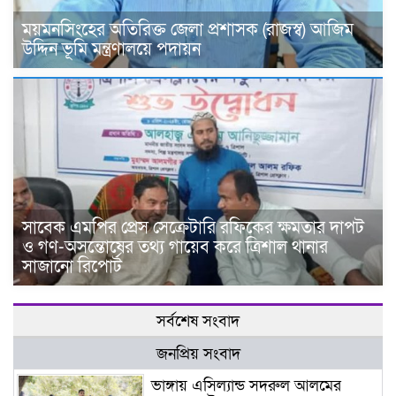
ময়মনসিংহের অতিরিক্ত জেলা প্রশাসক (রাজস্ব) আজিম
উদ্দিন ভূমি মন্ত্রণালয়ে পদায়ন
সাবেক এমপির প্রেস সেক্রেটারি রফিকের ক্ষমতার দাপট
ও গণ-অসন্তোষের তথ্য গায়েব করে ত্রিশাল থানার
সাজানো রিপোর্ট
সর্বশেষ সংবাদ
জনপ্রিয় সংবাদ
ভাঙ্গায় এসিল্যান্ড সদরুল আলমের