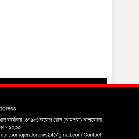
ddress
্রধান কার্যালয় :৩৭৯/৩ কলেজ রোড (আমতলা) আশকোনা
াকা - ১২৩০
mail:somajeralonews24@gmail.com Contact