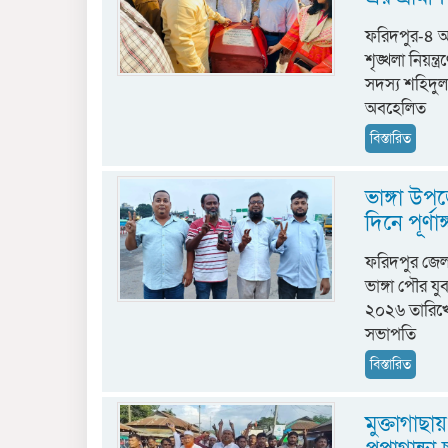
ফরিদপুর-৪ আ
শৃঙ্খলা নিয়ন্
সদস্য শহিদুল 
অবহেলিত
বিস্তারিত
ভাঙ্গা উ
দিনে পূর্ণা
​ফরিদপুর জেল
ভাঙ্গা পৌর 
২০২৬ তারিখে 
সভাপতি
বিস্তারিত
মুক্তাগাছা