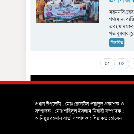
প্রপাগান্
ময়মনসিংহের ম
গণ্যমান্য ব্যক
এবং মাদকের ব
গত বুধবার (
বিস্তারিত
01
02
প্রধান উপদেষ্টা : মোঃ রেজাউল ওয়াদুদ প্রকাশক ও
সম্পাদক : মোঃ শহিদুল ইসলাম নির্বাহী সম্পাদক :
আনিছুর রহমান বার্তা সম্পাদক : লিয়াকত হোসেন