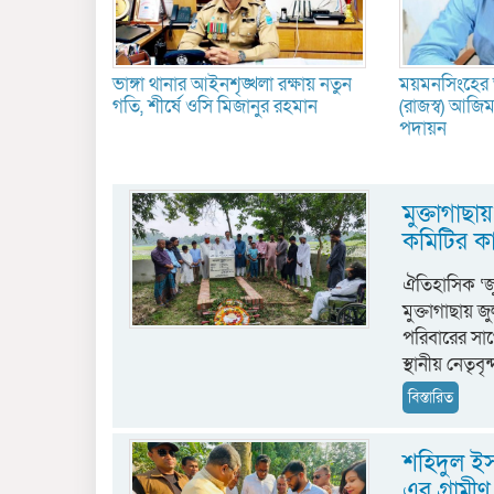
ভাঙ্গা থানার আইনশৃঙ্খলা রক্ষায় নতুন
ময়মনসিংহের অ
গতি, শীর্ষে ওসি মিজানুর রহমান
(রাজস্ব) আজিম 
পদায়ন
মুক্তাগা
কমিটির কার
ঐতিহাসিক ‘জ
মুক্তাগাছায় 
পরিবারের সাথ
স্থানীয় নেতৃব
বিস্তারিত
শহিদুল ইস
এর গ্রাম