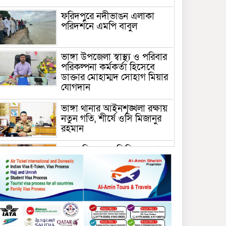
ফরিদপুরে নদীভাঙন এলাকা
পরিদর্শনে এমপি বাবুল
ভাঙ্গা উপজেলা স্বাস্থ্য ও পরিবার
পরিকল্পনা কর্মকর্তা হিসেবে
ডাক্তার মোহাম্মদ সোহাগ মিয়ার
যোগদান
ভাঙ্গা থানার আইনশৃঙ্খলা রক্ষায়
নতুন গতি, শীর্ষে ওসি মিজানুর
রহমান
ময়মনসিংহের অতিরিক্ত জেলা
প্রশাসক (রাজস্ব) আজিম উদ্দিন
ভূমি মন্ত্রণালয়ে পদায়ন
সাবেক এমপির প্রেস সেক্রেটারি
রফিকের ক্ষমতার দাপট ও গণ-
অসন্তোষের তথ্য গায়েব করে
ত্রিশাল থানার সাজানো রিপোর্ট