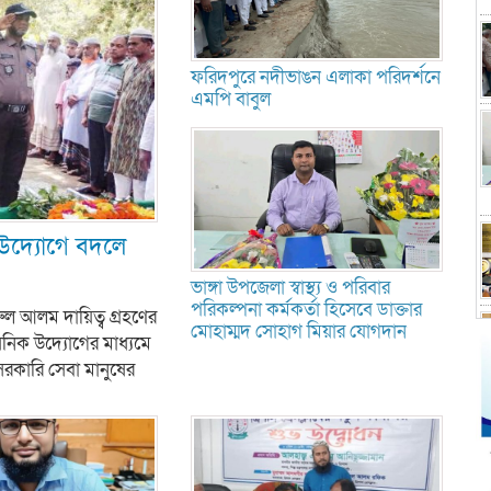
ফরিদপুরে নদীভাঙন এলাকা পরিদর্শনে
এমপি বাবুল
 উদ্যোগে বদলে
ভাঙ্গা উপজেলা স্বাস্থ্য ও পরিবার
পরিকল্পনা কর্মকর্তা হিসেবে ডাক্তার
ুল আলম দায়িত্ব গ্রহণের
মোহাম্মদ সোহাগ মিয়ার যোগদান
াসনিক উদ্যোগের মাধ্যমে
সরকারি সেবা মানুষের