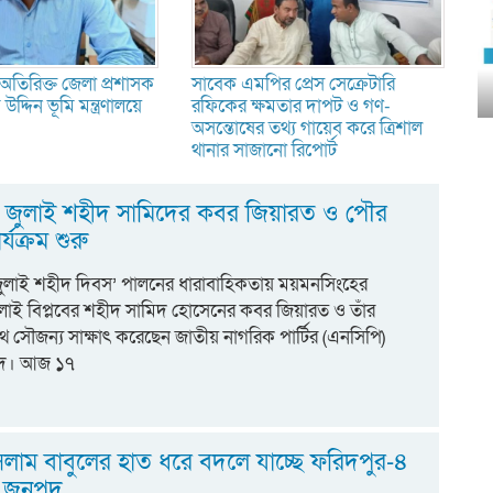
তিরিক্ত জেলা প্রশাসক
সাবেক এমপির প্রেস সেক্রেটারি
উদ্দিন ভূমি মন্ত্রণালয়ে
রফিকের ক্ষমতার দাপট ও গণ-
অসন্তোষের তথ্য গায়েব করে ত্রিশাল
থানার সাজানো রিপোর্ট
ছায় জুলাই শহীদ সামিদের কবর জিয়ারত ও পৌর
্যক্রম শুরু
ুলাই শহীদ দিবস’ পালনের ধারাবাহিকতায় ময়মনসিংহের
জুলাই বিপ্লবের শহীদ সামিদ হোসেনের কবর জিয়ারত ও তাঁর
ে সৌজন্য সাক্ষাৎ করেছেন জাতীয় নাগরিক পার্টির (এনসিপি)
ৃন্দ। আজ ১৭
লাম বাবুলের হাত ধরে বদলে যাচ্ছে ফরিদপুর-৪
ীণ জনপদ