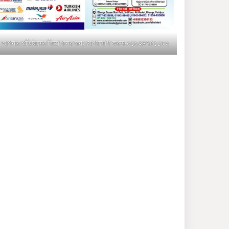
মুক্তাগাছায় জুলাই শহীদ
সামিদের কবর জিয়ারত ও পৌর
কমিটির কার্যক্রম শুরু
আপনার প্রতিষ্ঠানের বিজ্ঞাপনের জন্য যোগাযোগ করুন-০১৯২৪৭৫১১৮২
শহিদুল ইসলাম বাবুলের হাত
ধরে বদলে যাচ্ছে ফরিদপুর-৪ এর
গ্রামীণ জনপদ
ভাঙ্গা উপজেলা ও পৌর যুবদলের
নতুন আংশিক কমিটি, ৩০ দিনে
পূর্ণাঙ্গ করার নির্দেশ
মুক্তাগাছায় দাওগাঁও এ চিহ্নিত
মাদক ব্যবসায়ী কর্তৃক মিথ্যা
প্রপাগান্ডা ছড়ানোর প্রতিবাদে
বিক্ষোভ সমাবেশ