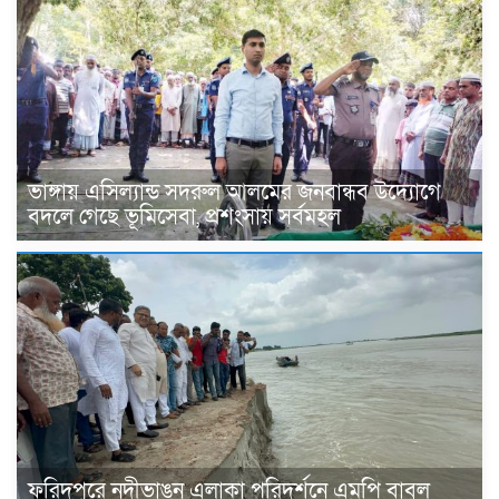
ভাঙ্গায় এসিল্যান্ড সদরুল আলমের জনবান্ধব উদ্যোগে
বদলে গেছে ভূমিসেবা, প্রশংসায় সর্বমহল
ফরিদপুরে নদীভাঙন এলাকা পরিদর্শনে এমপি বাবুল