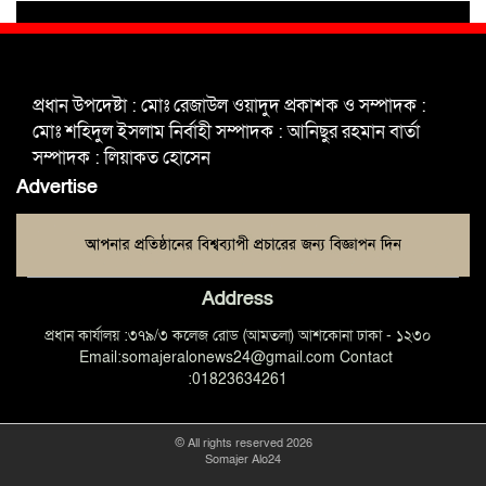
ভাঙ্গা উপজেলা ও পৌর যুবদলের নতুন
আংশিক কমিটি, ৩০ দিনে পূর্ণাঙ্গ করার
প্রধান উপদেষ্টা : মোঃ রেজাউল ওয়াদুদ প্রকাশক ও সম্পাদক :
নির্দেশ
মোঃ শহিদুল ইসলাম নির্বাহী সম্পাদক : আনিছুর রহমান বার্তা
সম্পাদক : লিয়াকত হোসেন
মুক্তাগাছায় দাওগাঁও এ চিহ্নিত মাদক
Advertise
ব্যবসায়ী কর্তৃক মিথ্যা প্রপাগান্ডা ছড়ানোর
প্রতিবাদে বিক্ষোভ সমাবেশ
Address
প্রধান কার্যালয় :৩৭৯/৩ কলেজ রোড (আমতলা) আশকোনা ঢাকা - ১২৩০
Email:somajeralonews24@gmail.com Contact
:01823634261
© All rights reserved 2026
Somajer Alo24