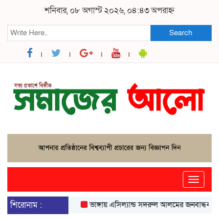
শনিবার, ০৮ অগাস্ট ২০২৬, ০৪:৪৩ অপরাহ্ন
Search
Toggle
naviga
শিরোনাম :
ভাঙ্গায় এসিল্যান্ড সদরুল আলমের জনবান্ধব উদ্যোগে