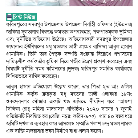
ফরিদপুরের সদরপুর উপজেলায় উপজেলা নির্বাহী অফিসার (ইউএনও)
জাকিয়া সুলতানার বিরুদ্ধে ক্ষমতার অপব্যবহার, পক্ষপাতমূলক ভূমিকা
এবং দুর্নীতির অভিযোগ উঠেছে। অভিযোগকারী সদরপুর উপজেলার
ভাষানচর ইউনিয়নের মধু মন্ডলের ডাঙ্গী গ্রামের বাসিন্দা আবুল হাসান
প্রামানিক। তিনি তার পৈতৃক সম্পত্তি সংক্রান্ত বিরোধে প্রশাসনের
দায়িত্বশীল কর্মকর্তার ভূমিকা নিয়ে গভীর উদ্বেগ প্রকাশ করেছেন এবং
বিষয়টি দুর্নীতি দমন কমিশনের (দুদক) ফরিদপুর সমন্বিত কার্যালয়ে
লিখিতভাবে দাখিল করেছেন।
আবুল হাসান অভিযোগে উল্লেখ করেন, তার পিতা মৃত আঃ জলিল
প্রামানিক কর্তৃক ক্রয়কৃত মধু মন্ডলের ডাঙ্গী এলাকার ১৮নং
শুকদেবনগর মৌজার একটি খণ্ড জমিতে দীর্ঘদিন ধরে “আয়শা
সিদ্দিকা (রাঃ) মহিলা মাদরাসা” প্রতিষ্ঠিত। ২০২০ সালের ৭ জুলাই
প্রতিষ্ঠানটি নিবন্ধিত হয় (রেজি. নম্বর: ফরিদ-৯৫৫)। প্রায় ৪০ বছর ধরে
জমিটি দখল ও ব্যবহার করে আসলেও সম্প্রতি পলাশ চন্দ্র মন্ডল নামক
এক ব্যক্তি মাদরাসার ভবন নির্মাণে বাধা প্রদান করেন।