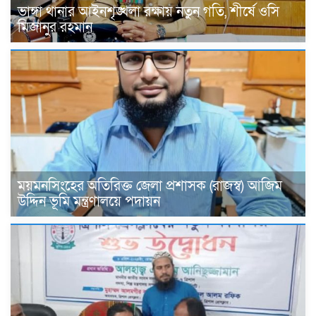
ভাঙ্গা থানার আইনশৃঙ্খলা রক্ষায় নতুন গতি, শীর্ষে ওসি
মিজানুর রহমান
ময়মনসিংহের অতিরিক্ত জেলা প্রশাসক (রাজস্ব) আজিম
উদ্দিন ভূমি মন্ত্রণালয়ে পদায়ন