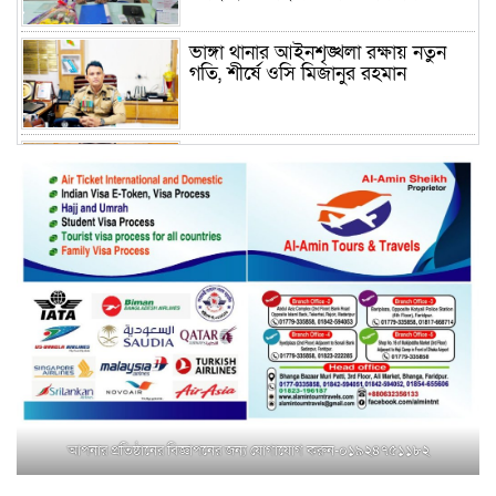
ভাঙ্গা থানার আইনশৃঙ্খলা রক্ষায় নতুন
গতি, শীর্ষে ওসি মিজানুর রহমান
ময়মনসিংহের অতিরিক্ত জেলা প্রশাসক
(রাজস্ব) আজিম উদ্দিন ভূমি মন্ত্রণালয়ে
পদায়ন
সাবেক এমপির প্রেস সেক্রেটারি রফিকের
ক্ষমতার দাপট ও গণ-অসন্তোষের তথ্য
গায়েব করে ত্রিশাল থানার সাজানো
রিপোর্ট
মুক্তাগাছায় জুলাই শহীদ সামিদের কবর
জিয়ারত ও পৌর কমিটির কার্যক্রম শুরু
আপনার প্রতিষ্ঠানের বিজ্ঞাপনের জন্য যোগাযোগ করুন-০১৯২৪৭৫১১৮২
শহিদুল ইসলাম বাবুলের হাত ধরে বদলে
যাচ্ছে ফরিদপুর-৪ এর গ্রামীণ জনপদ