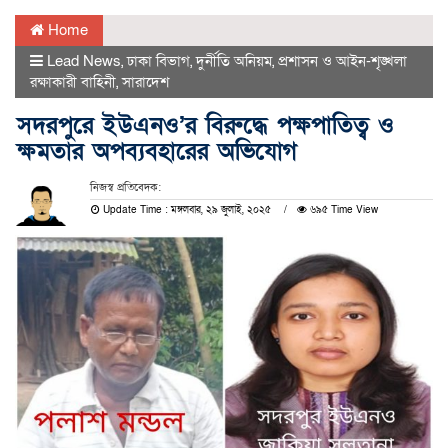
Home
Lead News
,
ঢাকা বিভাগ
,
দুর্নীতি অনিয়ম
,
প্রশাসন ও আইন-শৃঙ্খলা
রক্ষাকারী বাহিনী
,
সারাদেশ
সদরপুরে ইউএনও’র বিরুদ্ধে পক্ষপাতিত্ব ও
ক্ষমতার অপব্যবহারের অভিযোগ
নিজস্ব প্রতিবেদক:
Update Time : মঙ্গলবার, ২৯ জুলাই, ২০২৫
৬৯৫ Time View