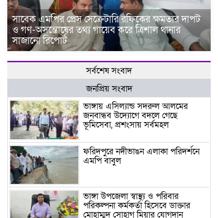
সাবেক এমপির প্রেস সেক্রেটারি রফিকের ক্ষমতার দাপট
ও গণ-অসন্তোষের তথ্য গায়েব করে ত্রিশাল থানার
সাজানো রিপোর্ট
সর্বশেষ সংবাদ
জনপ্রিয় সংবাদ
ভাঙ্গায় এসিল্যান্ড সদরুল আলমের
জনবান্ধব উদ্যোগে বদলে গেছে
ভূমিসেবা, প্রশংসায় সর্বমহল
ফরিদপুরে নদীভাঙন এলাকা পরিদর্শনে
এমপি বাবুল
ভাঙ্গা উপজেলা স্বাস্থ্য ও পরিবার
পরিকল্পনা কর্মকর্তা হিসেবে ডাক্তার
মোহাম্মদ সোহাগ মিয়ার যোগদান