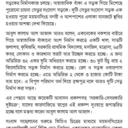
সড়কের নির্মাণকাজ চলছে। অস্বাভাবিক বাঁকা এ সড়ক গিয়ে মিশেছে
পুরোনো চায়না সেতুর সংযোগ সড়কে। দুটি সেতুর সংযোগ সড়ক এক
হওয়ায় পুরো ময়মনসিংহ নগরী ও আশপাশের এলাকা যানজটে স্থবির
হওয়ার আশঙ্কা দেখা দিয়েছে।
আবুল কালাম আল আজাদ আরও বলেন, একনেকের নকশার বাইরে
গিয়ে অস্বাভাবিক বাঁকানো অংশ নির্মাণ করতে একটি খাল, সাতটি
জলাশয়, কৃষিজমি, সরকারি প্রাথমিক বিদ্যালয়, মসজিদ, মাদ্রাসা, ৬৫টি
কবর, দোকান ও কারখানা ভরাট আর উচ্ছেদ করতে হচ্ছে। এ জন্য
অতিরিক্ত ৩২ একর ভূমি অধিগ্রহণ করতে হচ্ছে। ৩০ ফুট উঁচু প্রায় ২
কিলোমিটার সড়ক নির্মাণ করতে হচ্ছে। রেল ও সড়ক ওভারপাস
নির্মাণ করতে হচ্ছে। এতে অতিরিক্ত ২ থেকে ৩ হাজার কোটি টাকা
ব্যয় হবে। এ বিপুল পরিমাণ অর্থ দিয়ে ব্রহ্মপুত্র নদে আরও দুটি সেতু
নির্মাণ করা সম্ভব।
এর পেছনে আছে কয়েকটি আবাসন প্রকল্পসহ ‘সরকারি-বেসরকারি
দুষ্টচক্র’; যাদের কারসাজিতে স্বপ্নের এই প্রকল্প দুঃস্বপ্নে রূপান্তরিত
হচ্ছে বলে মন্তব্য করেন আবুল কালাম আল আজাদ।
সংবাদ সম্মেলনের শুরুতে ভিডিও চিত্রের মাধ্যমে ময়মনসিংহের