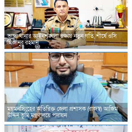
ভাঙ্গা থানার আইনশৃঙ্খলা রক্ষায় নতুন গতি, শীর্ষে ওসি
মিজানুর রহমান
ময়মনসিংহের অতিরিক্ত জেলা প্রশাসক (রাজস্ব) আজিম
উদ্দিন ভূমি মন্ত্রণালয়ে পদায়ন