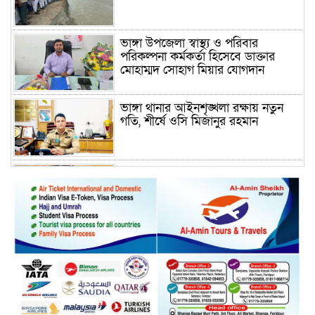
ভাঙ্গা উপজেলা স্বাস্থ্য ও পরিবার
পরিকল্পনা কর্মকর্তা হিসেবে ডাক্তার
মোহাম্মদ সোহাগ মিয়ার যোগদান
ভাঙ্গা থানার আইনশৃঙ্খলা রক্ষায় নতুন
গতি, শীর্ষে ওসি মিজানুর রহমান
ময়মনসিংহের অতিরিক্ত জেলা প্রশাসক
(রাজস্ব) আজিম উদ্দিন ভূমি মন্ত্রণালয়ে
পদায়ন
সাবেক এমপির প্রেস সেক্রেটারি রফিকের
ক্ষমতার দাপট ও গণ-অসন্তোষের তথ্য
গায়েব করে ত্রিশাল থানার সাজানো
রিপোর্ট
মুক্তাগাছায় জুলাই শহীদ সামিদের কবর