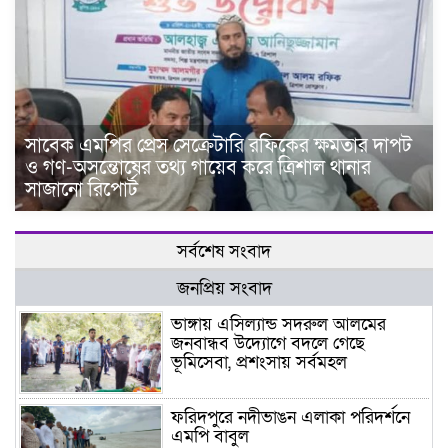
সাবেক এমপির প্রেস সেক্রেটারি রফিকের ক্ষমতার দাপট
ও গণ-অসন্তোষের তথ্য গায়েব করে ত্রিশাল থানার
সাজানো রিপোর্ট
সর্বশেষ সংবাদ
জনপ্রিয় সংবাদ
ভাঙ্গায় এসিল্যান্ড সদরুল আলমের
জনবান্ধব উদ্যোগে বদলে গেছে
ভূমিসেবা, প্রশংসায় সর্বমহল
ফরিদপুরে নদীভাঙন এলাকা পরিদর্শনে
এমপি বাবুল