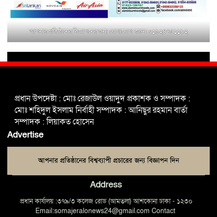
জিয়ারত ও পৌর কমিটির কার্যক্রম শুরু
আপনার প্রতিষ্ঠানের বিজ্ঞাপনের জন্য যোগাযোগ করুন-০১৯২৪৭৫১১৮২
শহিদুল ইসলাম বাবুলের হাত ধরে বদলে
যাচ্ছে ফরিদপুর-৪ এর গ্রামীণ জনপদ
ভাঙ্গা উপজেলা ও পৌর যুবদলের নতুন
আংশিক কমিটি, ৩০ দিনে পূর্ণাঙ্গ করার
প্রধান উপদেষ্টা : মোঃ রেজাউল ওয়াদুদ প্রকাশক ও সম্পাদক :
নির্দেশ
মোঃ শহিদুল ইসলাম নির্বাহী সম্পাদক : আনিছুর রহমান বার্তা
সম্পাদক : লিয়াকত হোসেন
মুক্তাগাছায় দাওগাঁও এ চিহ্নিত মাদক
Advertise
ব্যবসায়ী কর্তৃক মিথ্যা প্রপাগান্ডা ছড়ানোর
প্রতিবাদে বিক্ষোভ সমাবেশ
Address
প্রধান কার্যালয় :৩৭৯/৩ কলেজ রোড (আমতলা) আশকোনা ঢাকা - ১২৩০
Email:somajeralonews24@gmail.com Contact