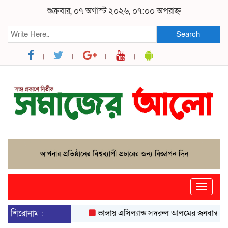
শুক্রবার, ০৭ অগাস্ট ২০২৬, ০৭:০০ অপরাহ্ন
Search
Toggle
naviga
শিরোনাম :
ভাঙ্গায় এসিল্যান্ড সদরুল আলমের জনবান্ধব উদ্যোগ