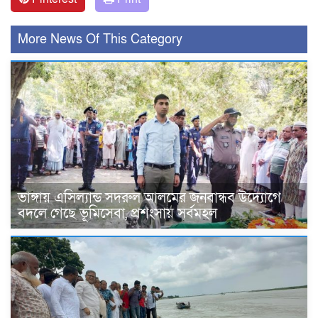
More News Of This Category
ভাঙ্গায় এসিল্যান্ড সদরুল আলমের জনবান্ধব উদ্যোগে
বদলে গেছে ভূমিসেবা, প্রশংসায় সর্বমহল