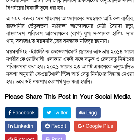
কেওয়াটখালী আর্চ স্টিল সেতু নির্মাণে একনেকের অনুমোদিত নকশা
বিপর্যয়ের বিষয়টি তুলে ধরা হয়।
এ সময় বক্তব্য দেন গাছরক্ষা আন্দোলনের সমন্বয়ক আমিরুল রাজীব,
রাজধানীর তেঁতুলতলা মাঠরক্ষা আন্দোলনের নেত্রী সৈয়দা রত্না,
বাংলাদেশ পরিবেশ আন্দোলনের (বাপা) যুগ্ম সম্পাদক হালিম দাদ
খান, সদাজাগ্রত ময়মনসিংহের সমন্বয়ক মজিবুর রহমান।
ময়মনসিংহ স্ট্যাটেজিক ডেভেলপমেন্ট প্ল্যানের আওতায় ২০১৪ সালে
নগরীর কেওয়াটখালী এলাকায় একই সঙ্গে সড়ক ও রেলসেতু নির্মাণের
পরিকল্পনা করা হয়। ২০২১ সালের ২৩ আগষ্ট একনেকে অনুমোদিত
নকশা অনুযায়ী কেওয়াটখালী স্টিল আর্চ সেতু নির্মাণের সিদ্ধান্ত নেওয়া
হয়। তবে ওই নকশায় রেলপথ যুক্ত করা হয়নি।
Please Share This Post in Your Social Media
Facebook
Twitter
Digg
Linkedin
Reddit
Google Plus
Pinterest
Print