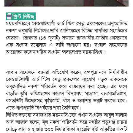
ময়মনসিংহের কেওয়াটখালী আর্চ স্টিল সেতু একনেকের অনুমোদিত
নকশা অনুযায়ী নির্মাণের দাবি জানিয়েছেন বিভিন্ন নাগরিক সংগঠদের
নেতারা। রোববার (১৩ জুলাই) সকালে রাজধানীর জাতীয় প্রেসক্লাবে
এক সংবাদ সম্মেলনে এ দাবি জানানো হয়। সংবাদ সম্মেলনের
আয়োজন করে নাগরিক সংগঠন ‘সদাজাগ্রত ময়মনসিংহ’।
সংবাদ সম্মেলনে বক্তারা অভিযোগ করেন, ব্রহ্মপুত্র নদে নির্মাণাধীন
কেওয়াটখালী আর্চ স্টিল সেতু প্রকল্পের সংযোগ সড়ক একনেকে
অনুমোদিত নকশা পরিবর্তন করে বাস্তবায়ন করা হচ্ছে। এর ফলে
বাড়তি ভূমি অধিগ্রহণের কারণে বিদ্যালয়, মাদ্রাসা, ব্যবসাপ্রতিষ্ঠান,
বসতভিটা উচ্ছেদসহ কৃষিজমি, খাল ও জলাশয় ভরাট করতে হবে।
এতে প্রাণপ্রকৃতি বিপর্যয়ের শঙ্কা তৈরি হবে।
লিখিত বক্তব্যে সদাজাগ্রত ময়মনসিংহের প্রধান সংগঠক আবুল কালাম
আল আজাদ বলেন, মূল নকশা পরিবর্তন করে নগরীর শম্ভুগঞ্জ চায়না
মোড়ে প্রায় ২ হাজার ৩০০ মিটার বাঁকা ইংরেজি ইউ আকৃতির একটি