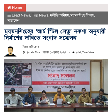
Home
Lead News
,
Top News
,
দুর্নীতি অনিয়ম
,
ময়মনসিংহ বিভাগ
,
সারাদেশ
ময়মনসিংহের ‘আর্চ স্টিল সেতু’ নকশা অনুযায়ী
নির্মাণের দাবিতে সংবাদ সম্মেলন
নিজস্ব প্রতিবেদক:
Update Time : রবিবার, ১৩ জুলাই, ২০২৫
১০৯২ Time View