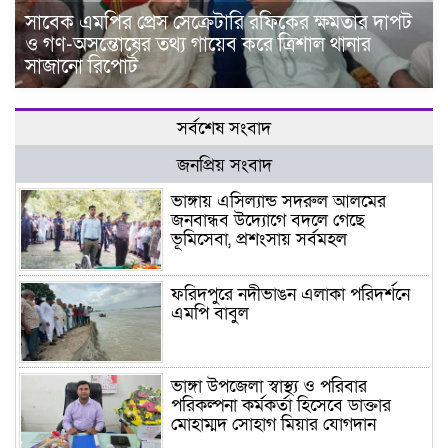
সাবেক এমপির প্রেস সেক্রেটারি রফিকের ক্ষমতার দাপট
ও গণ-অসন্তোষের তথ্য গায়েব করে ত্রিশাল থানার
সাজানো রিপোর্ট
সর্বশেষ সংবাদ
জনপ্রিয় সংবাদ
ভাঙ্গায় এসিল্যান্ড সদরুল আলমের
জনবান্ধব উদ্যোগে বদলে গেছে
ভূমিসেবা, প্রশংসায় সর্বমহল
ফরিদপুরে নদীভাঙন এলাকা পরিদর্শনে
এমপি বাবুল
ভাঙ্গা উপজেলা স্বাস্থ্য ও পরিবার
পরিকল্পনা কর্মকর্তা হিসেবে ডাক্তার
মোহাম্মদ সোহাগ মিয়ার যোগদান