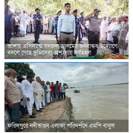
ভাঙ্গায় এসিল্যান্ড সদরুল আলমের জনবান্ধব উদ্যোগে
বদলে গেছে ভূমিসেবা, প্রশংসায় সর্বমহল
ফরিদপুরে নদীভাঙন এলাকা পরিদর্শনে এমপি বাবুল