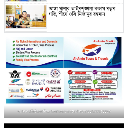
ভাঙ্গা থানার আইনশৃঙ্খলা রক্ষায় নতুন
গতি, শীর্ষে ওসি মিজানুর রহমান
ময়মনসিংহের অতিরিক্ত জেলা প্রশাসক
(রাজস্ব) আজিম উদ্দিন ভূমি মন্ত্রণালয়ে
পদায়ন
সাবেক এমপির প্রেস সেক্রেটারি রফিকের
ক্ষমতার দাপট ও গণ-অসন্তোষের তথ্য
গায়েব করে ত্রিশাল থানার সাজানো
রিপোর্ট
মুক্তাগাছায় জুলাই শহীদ সামিদের কবর
জিয়ারত ও পৌর কমিটির কার্যক্রম শুরু
আপনার প্রতিষ্ঠানের বিজ্ঞাপনের জন্য যোগাযোগ করুন-০১৯২৪৭৫১১৮২
শহিদুল ইসলাম বাবুলের হাত ধরে বদলে
যাচ্ছে ফরিদপুর-৪ এর গ্রামীণ জনপদ