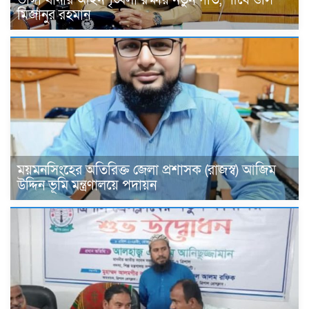
মিজানুর রহমান
ময়মনসিংহের অতিরিক্ত জেলা প্রশাসক (রাজস্ব) আজিম
উদ্দিন ভূমি মন্ত্রণালয়ে পদায়ন