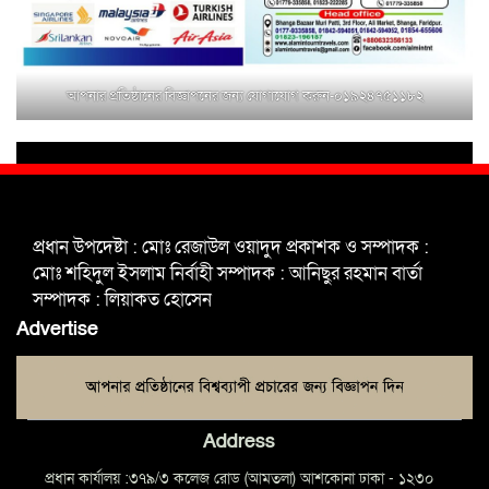
মুক্তাগাছায় জুলাই শহীদ সামিদের কবর
জিয়ারত ও পৌর কমিটির কার্যক্রম শুরু
আপনার প্রতিষ্ঠানের বিজ্ঞাপনের জন্য যোগাযোগ করুন-০১৯২৪৭৫১১৮২
শহিদুল ইসলাম বাবুলের হাত ধরে বদলে
যাচ্ছে ফরিদপুর-৪ এর গ্রামীণ জনপদ
ভাঙ্গা উপজেলা ও পৌর যুবদলের নতুন
আংশিক কমিটি, ৩০ দিনে পূর্ণাঙ্গ করার
প্রধান উপদেষ্টা : মোঃ রেজাউল ওয়াদুদ প্রকাশক ও সম্পাদক :
নির্দেশ
মোঃ শহিদুল ইসলাম নির্বাহী সম্পাদক : আনিছুর রহমান বার্তা
সম্পাদক : লিয়াকত হোসেন
মুক্তাগাছায় দাওগাঁও এ চিহ্নিত মাদক
Advertise
ব্যবসায়ী কর্তৃক মিথ্যা প্রপাগান্ডা ছড়ানোর
প্রতিবাদে বিক্ষোভ সমাবেশ
Address
প্রধান কার্যালয় :৩৭৯/৩ কলেজ রোড (আমতলা) আশকোনা ঢাকা - ১২৩০