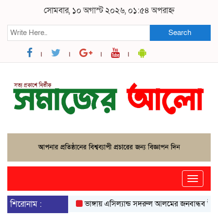
সোমবার, ১০ অগাস্ট ২০২৬, ০১:৫৪ অপরাহ্ন
Search
Toggle
naviga
শিরোনাম :
ভাঙ্গায় এসিল্যান্ড সদরুল আলমের জনবান্ধব উদ্যোগে 