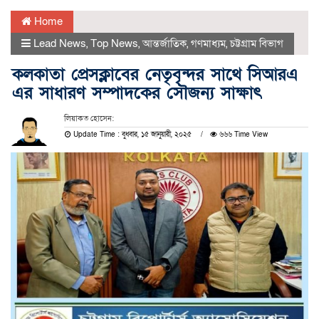
Home
Lead News
,
Top News
,
আন্তর্জাতিক
,
গণমাধ্যম
,
চট্টগ্রাম বিভাগ
কলকাতা প্রেসক্লাবের নেতৃবৃন্দর সাথে সিআরএ
এর সাধারণ সম্পাদকের সৌজন্য সাক্ষাৎ
লিয়াকত হোসেন:
Update Time : বুধবার, ১৫ জানুয়ারী, ২০২৫
৬৬৬ Time View