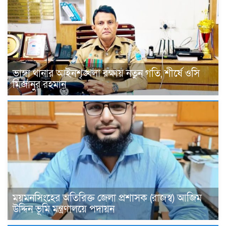
ভাঙ্গা থানার আইনশৃঙ্খলা রক্ষায় নতুন গতি, শীর্ষে ওসি
মিজানুর রহমান
ময়মনসিংহের অতিরিক্ত জেলা প্রশাসক (রাজস্ব) আজিম
উদ্দিন ভূমি মন্ত্রণালয়ে পদায়ন