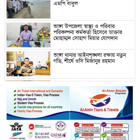
এমপি বাবুল
ভাঙ্গা উপজেলা স্বাস্থ্য ও পরিবার
পরিকল্পনা কর্মকর্তা হিসেবে ডাক্তার
মোহাম্মদ সোহাগ মিয়ার যোগদান
ভাঙ্গা থানার আইনশৃঙ্খলা রক্ষায় নতুন
গতি, শীর্ষে ওসি মিজানুর রহমান
ময়মনসিংহের অতিরিক্ত জেলা প্রশাসক
(রাজস্ব) আজিম উদ্দিন ভূমি মন্ত্রণালয়ে
পদায়ন
সাবেক এমপির প্রেস সেক্রেটারি রফিকের
ক্ষমতার দাপট ও গণ-অসন্তোষের তথ্য
গায়েব করে ত্রিশাল থানার সাজানো
রিপোর্ট