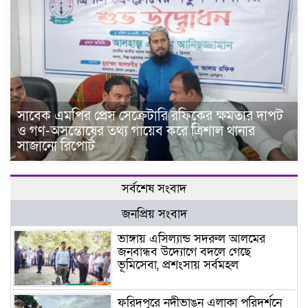
সাবেক এমপির প্রেস সেক্রেটারি রফিকের ক্ষমতার দাপট
ও গণ-অসন্তোষের তথ্য গায়েব করে ত্রিশাল থানার
সাজানো রিপোর্ট
সর্বশেষ সংবাদ
জনপ্রিয় সংবাদ
ভাঙ্গায় এসিল্যান্ড সদরুল আলমের
জনবান্ধব উদ্যোগে বদলে গেছে
ভূমিসেবা, প্রশংসায় সর্বমহল
ফরিদপুরে নদীভাঙন এলাকা পরিদর্শনে