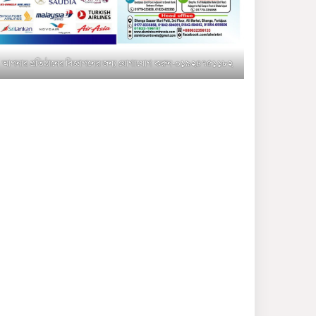
মুক্তাগাছায় জুলাই শহীদ
সামিদের কবর জিয়ারত ও পৌর
কমিটির কার্যক্রম শুরু
আপনার প্রতিষ্ঠানের বিজ্ঞাপনের জন্য যোগাযোগ করুন-০১৯২৪৭৫১১৮২
শহিদুল ইসলাম বাবুলের হাত
ধরে বদলে যাচ্ছে ফরিদপুর-৪ এর
গ্রামীণ জনপদ
ভাঙ্গা উপজেলা ও পৌর যুবদলের
নতুন আংশিক কমিটি, ৩০ দিনে
পূর্ণাঙ্গ করার নির্দেশ
মুক্তাগাছায় দাওগাঁও এ চিহ্নিত
মাদক ব্যবসায়ী কর্তৃক মিথ্যা
প্রপাগান্ডা ছড়ানোর প্রতিবাদে
বিক্ষোভ সমাবেশ