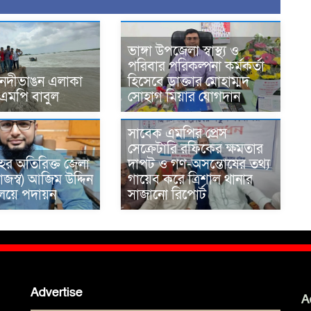
ভাঙ্গা উপজেলা স্বাস্থ্য ও
পরিবার পরিকল্পনা কর্মকর্তা
 নদীভাঙন এলাকা
হিসেবে ডাক্তার মোহাম্মদ
 এমপি বাবুল
সোহাগ মিয়ার যোগদান
সাবেক এমপির প্রেস
সেক্রেটারি রফিকের ক্ষমতার
ের অতিরিক্ত জেলা
দাপট ও গণ-অসন্তোষের তথ্য
াজস্ব) আজিম উদ্দিন
গায়েব করে ত্রিশাল থানার
রণালয়ে পদায়ন
সাজানো রিপোর্ট
Advertise
A