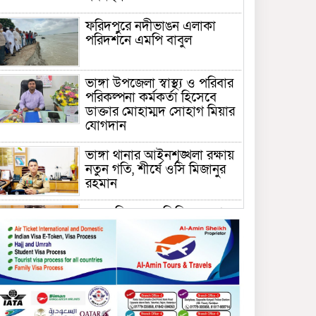
ফরিদপুরে নদীভাঙন এলাকা
পরিদর্শনে এমপি বাবুল
ভাঙ্গা উপজেলা স্বাস্থ্য ও পরিবার
পরিকল্পনা কর্মকর্তা হিসেবে
ডাক্তার মোহাম্মদ সোহাগ মিয়ার
যোগদান
ভাঙ্গা থানার আইনশৃঙ্খলা রক্ষায়
নতুন গতি, শীর্ষে ওসি মিজানুর
রহমান
ময়মনসিংহের অতিরিক্ত জেলা
প্রশাসক (রাজস্ব) আজিম উদ্দিন
ভূমি মন্ত্রণালয়ে পদায়ন
সাবেক এমপির প্রেস সেক্রেটারি
রফিকের ক্ষমতার দাপট ও গণ-
অসন্তোষের তথ্য গায়েব করে
ত্রিশাল থানার সাজানো রিপোর্ট