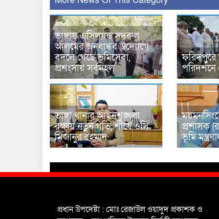
More News Of This Category
ভাঙ্গায় এসিল্যান্ড সদরুল
আলমের জনবান্ধব উদ্যোগে
বদলে গেছে ভূমিসেবা,
ফরিদপুরে
প্রশংসায় সর্বমহল
পরিদর্শনে
ভাঙ্গা থানার আইনশৃঙ্খলা
ময়মনসিংহ
রক্ষায় নতুন গতি, শীর্ষে ওসি
প্রশাসক (র
মিজানুর রহমান
ভূমি মন্ত্
প্রধান উপদেষ্টা : মোঃ রেজাউল ওয়াদুদ প্রকাশক ও