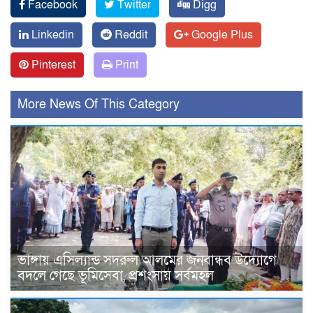
Facebook
Twitter
Digg
Linkedin
Reddit
Google Plus
Pinterest
Print
More News Of This Category
ভাঙ্গায় এসিল্যান্ড সদরুল আলমের জনবান্ধব উদ্যোগে
বদলে গেছে ভূমিসেবা, প্রশংসায় সর্বমহল