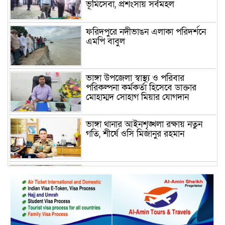
ভূমিসেবা, প্রশংসায় সর্বমহল
ফরিদপুরে নদীভাঙন এলাকা পরিদর্শনে
এমপি বাবুল
ভাঙ্গা উপজেলা স্বাস্থ্য ও পরিবার
পরিকল্পনা কর্মকর্তা হিসেবে ডাক্তার
মোহাম্মদ সোহাগ মিয়ার যোগদান
ভাঙ্গা থানার আইনশৃঙ্খলা রক্ষায় নতুন
গতি, শীর্ষে ওসি মিজানুর রহমান
ময়মনসিংহের অতিরিক্ত জেলা প্রশাসক
(রাজস্ব) আজিম উদ্দিন ভূমি মন্ত্রণালয়ে
পদায়ন
সাবেক এমপির প্রেস সেক্রেটারি রফিকের