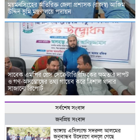
ময়মনসিংহের অতিরিক্ত জেলা প্রশাসক (রাজস্ব) আজিম
উদ্দিন ভূমি মন্ত্রণালয়ে পদায়ন
সাবেক এমপির প্রেস সেক্রেটারি রফিকের ক্ষমতার দাপট
ও গণ-অসন্তোষের তথ্য গায়েব করে ত্রিশাল থানার
সাজানো রিপোর্ট
সর্বশেষ সংবাদ
জনপ্রিয় সংবাদ
ভাঙ্গায় এসিল্যান্ড সদরুল আলমের
জনবান্ধব উদ্যোগে বদলে গেছে