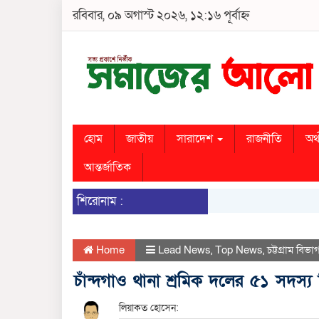
রবিবার, ০৯ অগাস্ট ২০২৬, ১২:১৬ পূর্বাহ্ন
হোম
জাতীয়
সারাদেশ
রাজনীতি
অর্
আন্তর্জাতিক
শিরোনাম :
Home
Lead News
,
Top News
,
চট্টগ্রাম বিভা
চাঁন্দগাও থানা শ্রমিক দলের ৫১ সদস্য
লিয়াকত হোসেন: