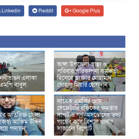
Linkedin
Reddit
Google Plus
ভাঙ্গা উপজেলা স্বাস্থ্য ও
পরিবার পরিকল্পনা কর্মকর্তা
 নদীভাঙন এলাকা
হিসেবে ডাক্তার মোহাম্মদ
 এমপি বাবুল
সোহাগ মিয়ার যোগদান
সাবেক এমপির প্রেস
সেক্রেটারি রফিকের ক্ষমতার
ের অতিরিক্ত জেলা
দাপট ও গণ-অসন্তোষের তথ্য
াজস্ব) আজিম উদ্দিন
গায়েব করে ত্রিশাল থানার
রণালয়ে পদায়ন
সাজানো রিপোর্ট