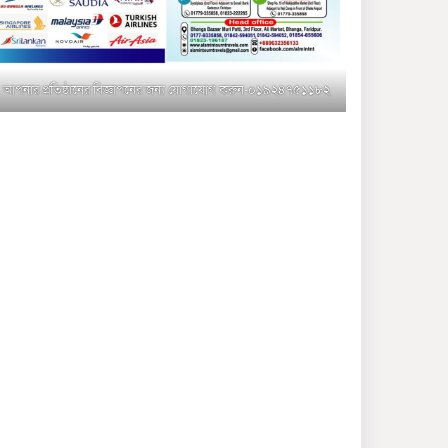
মুক্তাগাছায় জুলাই শহীদ
সামিদের কবর জিয়ারত ও পৌর
কমিটির কার্যক্রম শুরু
আপনার প্রতিষ্ঠানের বিজ্ঞাপনের জন্য যোগাযোগ করুন-০১৯২৪৭৫১১৮২
শহিদুল ইসলাম বাবুলের হাত
ধরে বদলে যাচ্ছে ফরিদপুর-৪ এর
গ্রামীণ জনপদ
ভাঙ্গা উপজেলা ও পৌর যুবদলের
নতুন আংশিক কমিটি, ৩০ দিনে
পূর্ণাঙ্গ করার নির্দেশ
মুক্তাগাছায় দাওগাঁও এ চিহ্নিত
মাদক ব্যবসায়ী কর্তৃক মিথ্যা
প্রপাগান্ডা ছড়ানোর প্রতিবাদে
বিক্ষোভ সমাবেশ