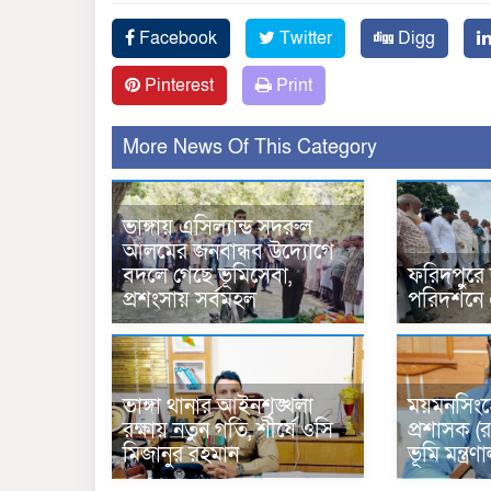
Facebook
Twitter
Digg
Pinterest
Print
More News Of This Category
ভাঙ্গায় এসিল্যান্ড সদরুল
আলমের জনবান্ধব উদ্যোগে
বদলে গেছে ভূমিসেবা,
ফরিদপুরে
প্রশংসায় সর্বমহল
পরিদর্শনে
ভাঙ্গা থানার আইনশৃঙ্খলা
ময়মনসিংহ
রক্ষায় নতুন গতি, শীর্ষে ওসি
প্রশাসক (র
মিজানুর রহমান
ভূমি মন্ত্