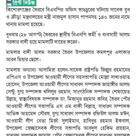
কিশোরগঞ্জের ভৈরবে বিএনপির অফিস ভাঙচুরের ঘটনায় সাবেক যুব
ও ক্রীড়া মন্ত্রণালয়ের মন্ত্রী নাজমুল হাসান পাপনসহ ১৪০ জনের নামে
থানায় মামলা হয়েছে।
বুধবার (২৮ আগস্ট) ভৈরবের স্থানীয় বিএনপি কর্মী ও ব্যবসায়ী আলম
সরকার বাদী হয়ে মামলাটি দায়ের করেন।
মামলার বাদী আলম সরকার ভৈরব উপজেলার কমলপুর এলাকার
আরব মিয়ার ছেলে।
মামলায় অন্যান্য আসামিরা হলেন-সাবেক রাষ্ট্রপতি জিল্লুর রহমানের
এপিএস ও উপজেলা আওয়ামী লীগের সহসভাপতি মোল্লা সাখাওয়াত
হোসেন, উপজেলা আওয়ামী লীগের সাধারণ সম্পাদক জাহাঙ্গীর আলম
সেন্টু, যুগ্ম সম্পাদক খলিলুর রহমান, সাংগঠনিক সম্পাদক শেফায়েত
উল্লাহ, স্বাস্থ্যবিষয়ক সম্পাদক ডা. মিজানুর রহমান কবির, ভৈরব পৌর
আওয়ামী লীগের সভাপতি এস এম বাকী বিল্লাহ, সাধারণ সম্পাদক
আতিক আহমেদ সৌরভ, যুগ্ম সাধারণ সম্পাদক রফিউল আলম মঈন,
আওয়ামী লীগ নেতা মির্জা সুলাইমান, হাবিবুর রহমান ইকবাল,
উপজেলা স্বেচ্ছাসেবক লীগের সভাপতি আবদুল হেকিম রায়হান,
সাধারণ সম্পাদক জামাল, পৌর স্বেচ্ছাসেবক লীগের সাধারণ সম্পাদক