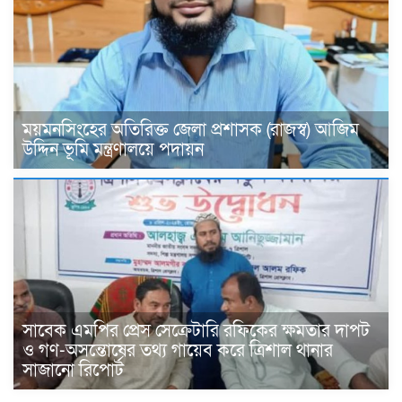
ময়মনসিংহের অতিরিক্ত জেলা প্রশাসক (রাজস্ব) আজিম
উদ্দিন ভূমি মন্ত্রণালয়ে পদায়ন
সাবেক এমপির প্রেস সেক্রেটারি রফিকের ক্ষমতার দাপট
ও গণ-অসন্তোষের তথ্য গায়েব করে ত্রিশাল থানার
সাজানো রিপোর্ট