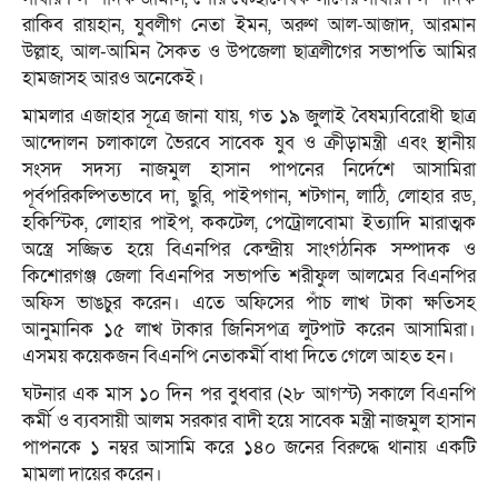
রাকিব রায়হান, যুবলীগ নেতা ইমন, অরুণ আল-আজাদ, আরমান
উল্লাহ, আল-আমিন সৈকত ও উপজেলা ছাত্রলীগের সভাপতি আমির
হামজাসহ আরও অনেকেই।
মামলার এজাহার সূত্রে জানা যায়, গত ১৯ জুলাই বৈষম্যবিরোধী ছাত্র
আন্দোলন চলাকালে ভৈরবে সাবেক যুব ও ক্রীড়ামন্ত্রী এবং স্থানীয়
সংসদ সদস্য নাজমুল হাসান পাপনের নির্দেশে আসামিরা
পূর্বপরিকল্পিতভাবে দা, ছুরি, পাইপগান, শটগান, লাঠি, লোহার রড,
হকিস্টিক, লোহার পাইপ, ককটেল, পেট্রোলবোমা ইত্যাদি মারাত্মক
অস্ত্রে সজ্জিত হয়ে বিএনপির কেন্দ্রীয় সাংগঠনিক সম্পাদক ও
কিশোরগঞ্জ জেলা বিএনপির সভাপতি শরীফুল আলমের বিএনপির
অফিস ভাঙচুর করেন। এতে অফিসের পাঁচ লাখ টাকা ক্ষতিসহ
আনুমানিক ১৫ লাখ টাকার জিনিসপত্র লুটপাট করেন আসামিরা।
এসময় কয়েকজন বিএনপি নেতাকর্মী বাধা দিতে গেলে আহত হন।
ঘটনার এক মাস ১০ দিন পর বুধবার (২৮ আগস্ট) সকালে বিএনপি
কর্মী ও ব্যবসায়ী আলম সরকার বাদী হয়ে সাবেক মন্ত্রী নাজমুল হাসান
পাপনকে ১ নম্বর আসামি করে ১৪০ জনের বিরুদ্ধে থানায় একটি
মামলা দায়ের করেন।