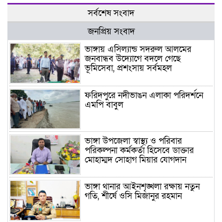
সর্বশেষ সংবাদ
জনপ্রিয় সংবাদ
ভাঙ্গায় এসিল্যান্ড সদরুল আলমের
জনবান্ধব উদ্যোগে বদলে গেছে
ভূমিসেবা, প্রশংসায় সর্বমহল
ফরিদপুরে নদীভাঙন এলাকা পরিদর্শনে
এমপি বাবুল
ভাঙ্গা উপজেলা স্বাস্থ্য ও পরিবার
পরিকল্পনা কর্মকর্তা হিসেবে ডাক্তার
মোহাম্মদ সোহাগ মিয়ার যোগদান
ভাঙ্গা থানার আইনশৃঙ্খলা রক্ষায় নতুন
গতি, শীর্ষে ওসি মিজানুর রহমান