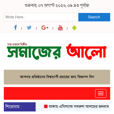
শুক্রবার, ০৭ অগাস্ট ২০২৬, ০৯:৪৩ পূর্বাহ্ন
Search
Toggle
naviga
শিরোনাম :
ভাঙ্গায় এসিল্যান্ড সদরুল আলমের জনবান্ধব উদ্যোগ