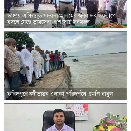
ভাঙ্গায় এসিল্যান্ড সদরুল আলমের জনবান্ধব উদ্যোগে
বদলে গেছে ভূমিসেবা, প্রশংসায় সর্বমহল
ফরিদপুরে নদীভাঙন এলাকা পরিদর্শনে এমপি বাবুল