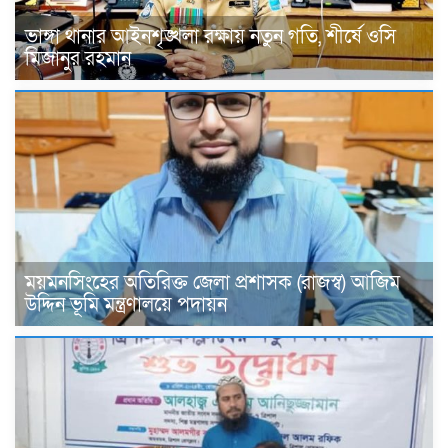
ভাঙ্গা থানার আইনশৃঙ্খলা রক্ষায় নতুন গতি, শীর্ষে ওসি
মিজানুর রহমান
ময়মনসিংহের অতিরিক্ত জেলা প্রশাসক (রাজস্ব) আজিম
উদ্দিন ভূমি মন্ত্রণালয়ে পদায়ন