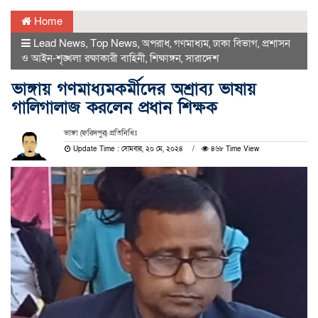
Home
Lead News
,
Top News
,
অপরাধ
,
গণমাধ্যম
,
ঢাকা বিভাগ
,
প্রশাসন
ও আইন-শৃঙ্খলা রক্ষাকারী বাহিনী
,
শিক্ষাঙ্গন
,
সারাদেশ
ভাঙ্গায় গণমাধ্যমকর্মীদের অশ্রাব্য ভাষায়
গালিগালাজ করলেন প্রধান শিক্ষক
ভাঙ্গা (ফরিদপুর) প্রতিনিধিঃ
Update Time : সোমবার, ২০ মে, ২০২৪
৪৬৮ Time View