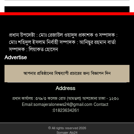
যাচ্ছে ফরিদপুর-৪ এর গ্রামীণ জনপদ
ভাঙ্গা উপজেলা ও পৌর যুবদলের নতুন
আংশিক কমিটি, ৩০ দিনে পূর্ণাঙ্গ করার
প্রধান উপদেষ্টা : মোঃ রেজাউল ওয়াদুদ প্রকাশক ও সম্পাদক :
নির্দেশ
মোঃ শহিদুল ইসলাম নির্বাহী সম্পাদক : আনিছুর রহমান বার্তা
সম্পাদক : লিয়াকত হোসেন
মুক্তাগাছায় দাওগাঁও এ চিহ্নিত মাদক
Advertise
ব্যবসায়ী কর্তৃক মিথ্যা প্রপাগান্ডা ছড়ানোর
প্রতিবাদে বিক্ষোভ সমাবেশ
Address
প্রধান কার্যালয় :৩৭৯/৩ কলেজ রোড (আমতলা) আশকোনা ঢাকা - ১২৩০
Email:somajeralonews24@gmail.com Contact
:01823634261
© All rights reserved 2026
Somajer Alo24