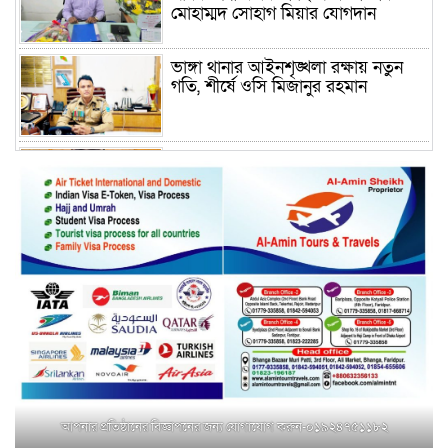
মোহাম্মদ সোহাগ মিয়ার যোগদান
ভাঙ্গা থানার আইনশৃঙ্খলা রক্ষায় নতুন
গতি, শীর্ষে ওসি মিজানুর রহমান
ময়মনসিংহের অতিরিক্ত জেলা প্রশাসক
(রাজস্ব) আজিম উদ্দিন ভূমি মন্ত্রণালয়ে
পদায়ন
সাবেক এমপির প্রেস সেক্রেটারি রফিকের
ক্ষমতার দাপট ও গণ-অসন্তোষের তথ্য
গায়েব করে ত্রিশাল থানার সাজানো
রিপোর্ট
মুক্তাগাছায় জুলাই শহীদ সামিদের কবর
জিয়ারত ও পৌর কমিটির কার্যক্রম শুরু
আপনার প্রতিষ্ঠানের বিজ্ঞাপনের জন্য যোগাযোগ করুন-০১৯২৪৭৫১১৮২
শহিদুল ইসলাম বাবুলের হাত ধরে বদলে