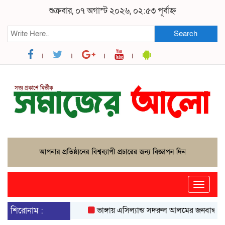
শুক্রবার, ০৭ অগাস্ট ২০২৬, ০২:৫৩ পূর্বাহ্ন
Search
Toggle
naviga
শিরোনাম :
ভাঙ্গায় এসিল্যান্ড সদরুল আলমের জনবান্ধব উদ্য