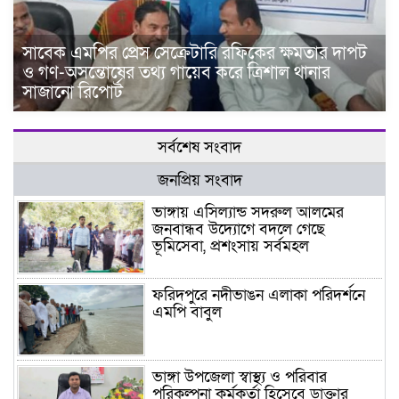
সাবেক এমপির প্রেস সেক্রেটারি রফিকের ক্ষমতার দাপট
ও গণ-অসন্তোষের তথ্য গায়েব করে ত্রিশাল থানার
সাজানো রিপোর্ট
সর্বশেষ সংবাদ
জনপ্রিয় সংবাদ
ভাঙ্গায় এসিল্যান্ড সদরুল আলমের
জনবান্ধব উদ্যোগে বদলে গেছে
ভূমিসেবা, প্রশংসায় সর্বমহল
ফরিদপুরে নদীভাঙন এলাকা পরিদর্শনে
এমপি বাবুল
ভাঙ্গা উপজেলা স্বাস্থ্য ও পরিবার
পরিকল্পনা কর্মকর্তা হিসেবে ডাক্তার