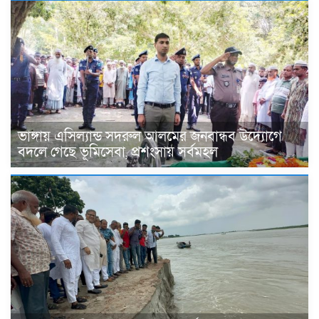
ভাঙ্গায় এসিল্যান্ড সদরুল আলমের জনবান্ধব উদ্যোগে
বদলে গেছে ভূমিসেবা, প্রশংসায় সর্বমহল