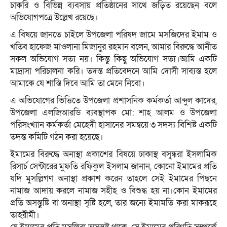
চাকরি ও বিভিন্ন ব্যবসায় প্রতিষ্ঠানের সাথে জড়িত রয়েছেন বলে
অভিযোগপত্রে উল্লেখ রয়েছে।
এ বিষয়ে জানতে চাইলে উপজেলা পরিষদ জামে মসজিদের ইমাম ও
খতিব হাফেজ মাওলানা মিজানুর রহমান বলেন, আমার বিরুদ্ধে আনীত
সকল অভিযোগ সত্য নয়। কিন্তু কিছু অভিযোগ সত্য।আমি একটি
মাদ্রাসা পরিচালনা করি। তদন্ত প্রতিবেদনে আমি দোসী সাব্যস্ত হলে
আমাকে যে শাস্তি দিবে আমি তা মেনে নিবো।
এ অভিযোগের ভিত্তিতে উপজেলা প্রশাসনিক কর্মকর্তা আব্দুল কাদের,
উপজেলা এলজিআরডি ব্যবস্থাপক মো: শাহ আলম ও উপজেলা
পরিসংখ্যান কর্মকর্তা মেহেদী হাসানের সমন্বয়ে ৩ সদস্য বিশিষ্ট একটি
তদন্ত কমিটি গঠন করা হয়েছে।
ইমামের বিরুদ্ধে অনাস্থা প্রকাশের বিষয়ে ঢাকাস্থ বসুন্ধরা ইসলামিক
রিসার্চ সেন্টারের মুফতি রফিকুল ইসলাম জানান, কোনো ইমামের প্রতি
যদি মুসল্লিগণ অনাস্থা প্রকাশ করেন তাহলে সেই ইমামের পিছনে
নামাজ আদায় করলে নামাজ সহীহ ও বিশুদ্ধ হয় না।কোন ইমামের
প্রতি অসন্তুষ্টি বা অনাস্থা সৃষ্টি হলে, তার জন্যে ইমামতি করা মাকরূহে
তাহরীমী।