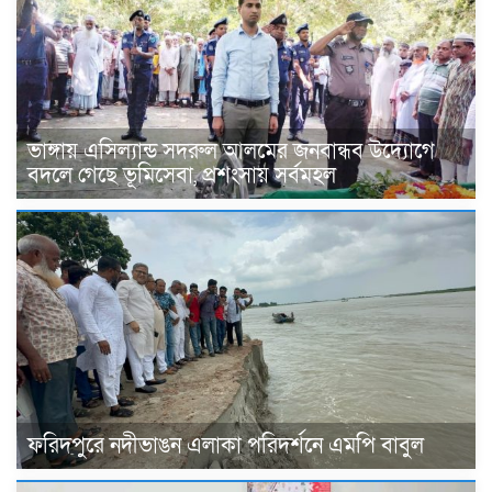
ভাঙ্গায় এসিল্যান্ড সদরুল আলমের জনবান্ধব উদ্যোগে
বদলে গেছে ভূমিসেবা, প্রশংসায় সর্বমহল
ফরিদপুরে নদীভাঙন এলাকা পরিদর্শনে এমপি বাবুল