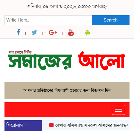
শনিবার, ০৮ অগাস্ট ২০২৬, ০৩:৫৫ অপরাহ্ন
Search
Toggle
naviga
শিরোনাম :
ভাঙ্গায় এসিল্যান্ড সদরুল আলমের জনবান্ধব উদ্যোগে