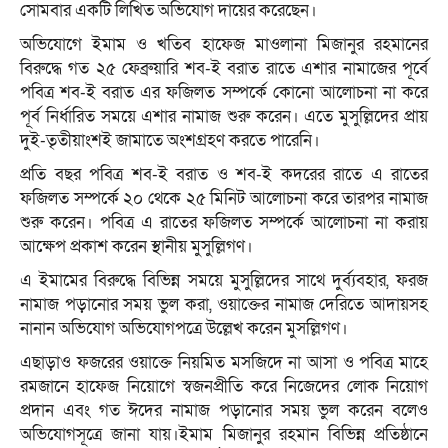
সোমবার একটি লিখিত অভিযোগ দায়ের করেছেন।
অভিযোগে ইমাম ও খতিব হাফেজ মাওলানা মিজানুর রহমানের
বিরুদ্ধে গত ২৫ ফেব্রুয়ারি শব-ই বরাত রাতে এশার নামাজের পূর্বে
পবিত্র শব-ই বরাত এর ফজিলত সম্পর্কে কোনো আলোচনা না করে
পূর্ব নির্ধারিত সময়ে এশার নামাজ শুরু করেন। এতে মুসুল্লিদের প্রায়
দুই-তৃতীয়াংশই জামাতে অংশগ্রহণ করতে পারেনি।
প্রতি বছর পবিত্র শব-ই বরাত ও শব-ই কদরের রাতে এ রাতের
ফজিলত সম্পর্কে ২০ থেকে ২৫ মিনিট আলোচনা করে তারপর নামাজ
শুরু করেন। পবিত্র এ রাতের ফজিলত সম্পর্কে আলোচনা না করায়
আক্ষেপ প্রকাশ করেন স্থানীয় মুসুল্লিগণ।
এ ইমামের বিরুদ্ধে বিভিন্ন সময়ে মুসুল্লিদের সাথে দুর্ব্যবহার, ফরজ
নামাজ পড়ানোর সময় ভুল করা, ওয়াক্তের নামাজ দেরিতে আদায়সহ
নানান অভিযোগ অভিযোগপত্রে উল্লেখ করেন মুসল্লিগণ।
এছাড়াও ফজরের ওয়াক্তে নিয়মিত মসজিদে না আসা ও পবিত্র মাহে
রমজানে হাফেজ নিয়োগে স্বজনপ্রীতি করে নিজেদের লোক নিয়োগ
প্রদান এবং গত ঈদের নামাজ পড়ানোর সময় ভুল করেন বলেও
অভিযোগসূত্রে জানা যায়।ইমাম মিজানুর রহমান বিভিন্ন প্রতিষ্ঠানে