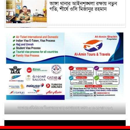
ভাঙ্গা থানার আইনশৃঙ্খলা রক্ষায় নতুন
গতি, শীর্ষে ওসি মিজানুর রহমান
ময়মনসিংহের অতিরিক্ত জেলা প্রশাসক
(রাজস্ব) আজিম উদ্দিন ভূমি মন্ত্রণালয়ে
পদায়ন
সাবেক এমপির প্রেস সেক্রেটারি রফিকের
ক্ষমতার দাপট ও গণ-অসন্তোষের তথ্য
গায়েব করে ত্রিশাল থানার সাজানো
রিপোর্ট
মুক্তাগাছায় জুলাই শহীদ সামিদের কবর
জিয়ারত ও পৌর কমিটির কার্যক্রম শুরু
আপনার প্রতিষ্ঠানের বিজ্ঞাপনের জন্য যোগাযোগ করুন-০১৯২৪৭৫১১৮২
শহিদুল ইসলাম বাবুলের হাত ধরে বদলে
যাচ্ছে ফরিদপুর-৪ এর গ্রামীণ জনপদ