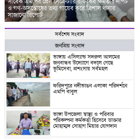
সাবেক এমপির প্রেস সেক্রেটারি রফিকের ক্ষমতার দাপট
ও গণ-অসন্তোষের তথ্য গায়েব করে ত্রিশাল থানার
সাজানো রিপোর্ট
সর্বশেষ সংবাদ
জনপ্রিয় সংবাদ
ভাঙ্গায় এসিল্যান্ড সদরুল আলমের
জনবান্ধব উদ্যোগে বদলে গেছে
ভূমিসেবা, প্রশংসায় সর্বমহল
ফরিদপুরে নদীভাঙন এলাকা পরিদর্শনে
এমপি বাবুল
ভাঙ্গা উপজেলা স্বাস্থ্য ও পরিবার
পরিকল্পনা কর্মকর্তা হিসেবে ডাক্তার
মোহাম্মদ সোহাগ মিয়ার যোগদান