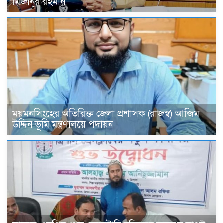
মিজানুর রহমান
ময়মনসিংহের অতিরিক্ত জেলা প্রশাসক (রাজস্ব) আজিম
উদ্দিন ভূমি মন্ত্রণালয়ে পদায়ন