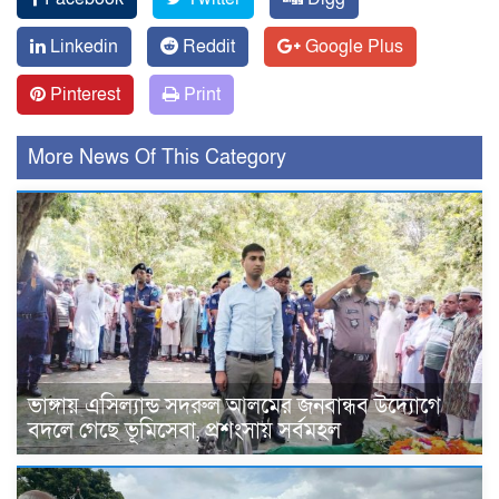
Linkedin
Reddit
Google Plus
Pinterest
Print
More News Of This Category
ভাঙ্গায় এসিল্যান্ড সদরুল আলমের জনবান্ধব উদ্যোগে
বদলে গেছে ভূমিসেবা, প্রশংসায় সর্বমহল