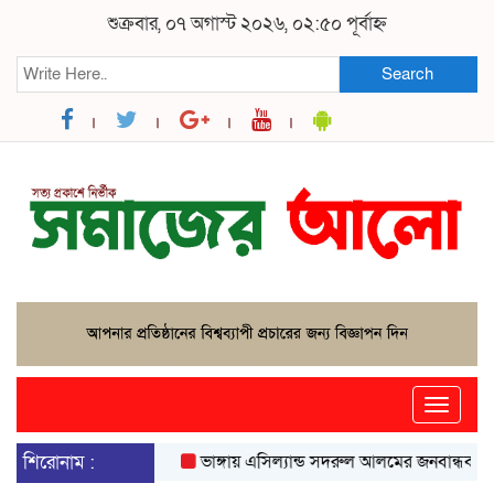
শুক্রবার, ০৭ অগাস্ট ২০২৬, ০২:৫০ পূর্বাহ্ন
Search
Toggle
naviga
শিরোনাম :
ভাঙ্গায় এসিল্যান্ড সদরুল আলমের জনবান্ধব উদ্যোগে