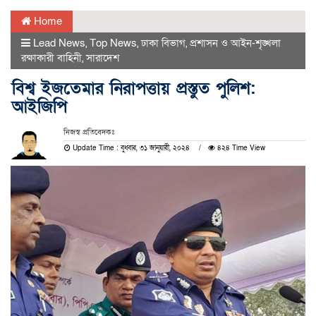
Home
Lead News
,
Top News
,
ঢাকা বিভাগ
,
প্রশাসন ও আইন-শৃঙ্খলা
রক্ষাকারী বাহিনী
,
সারাদেশ
বিশ্ব ইজতেমার নিরাপত্তায় প্রস্তুত পুলিশ:
আইজিপি
নিজস্ব প্রতিবেদকঃ
Update Time : বুধবার, ৩১ জানুয়ারী, ২০২৪
৪২৪ Time View