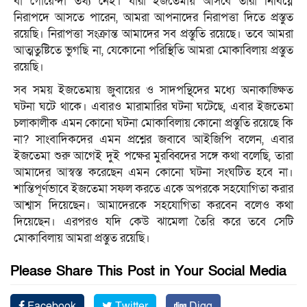
বা গোয়েন্দা তথ্য নেই। যারা ইজতেমায় আসবে তারা নির্বিঘ্নে
নিরাপদে আসতে পারেন, আমরা আপনাদের নিরাপত্তা দিতে প্রস্তুত
রয়েছি। নিরাপত্তা সংক্রান্ত আমাদের সব প্রস্তুতি রয়েছে। তবে আমরা
আত্মতুষ্টিতে ভুগছি না, যেকোনো পরিস্থিতি আমরা মোকাবিলায় প্রস্তুত
রয়েছি।
সব সময় ইজতেমায় জুবায়ের ও সাদপন্থিদের মধ্যে অনাকাঙ্ক্ষিত
ঘটনা ঘটে থাকে। এবারও মারামারির ঘটনা ঘটেছে, এবার ইজতেমা
চলাকালীক এমন কোনো ঘটনা মোকাবিলায় কোনো প্রস্তুতি রয়েছে কি
না? সাংবাদিকদের এমন প্রশ্নের জবাবে আইজিপি বলেন, এবার
ইজতেমা শুরু আগেই দুই পক্ষের মুরব্বিদের সঙ্গে কথা বলেছি, তারা
আমাদের আস্বস্ত করেছেন এমন কোনো ঘটনা সংঘটিত হবে না।
শান্তিপূর্ণভাবে ইজতেমা সফল করতে একে অপরকে সহযোগিতা করার
আশ্বাস দিয়েছেন। আমাদেরকে সহযোগিতা করবেন বলেও কথা
দিয়েছেন। এরপরও যদি কেউ ঝামেলা তৈরি করে তবে সেটি
মোকাবিলায় আমরা প্রস্তুত রয়েছি।
Please Share This Post in Your Social Media
Facebook
Twitter
Digg