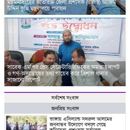
ময়মনসিংহের অতিরিক্ত জেলা প্রশাসক (রাজস্ব) আজিম
উদ্দিন ভূমি মন্ত্রণালয়ে পদায়ন
সাবেক এমপির প্রেস সেক্রেটারি রফিকের ক্ষমতার দাপট
ও গণ-অসন্তোষের তথ্য গায়েব করে ত্রিশাল থানার
সাজানো রিপোর্ট
সর্বশেষ সংবাদ
জনপ্রিয় সংবাদ
ভাঙ্গায় এসিল্যান্ড সদরুল আলমের
জনবান্ধব উদ্যোগে বদলে গেছে