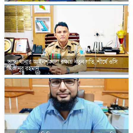
ভাঙ্গা থানার আইনশৃঙ্খলা রক্ষায় নতুন গতি, শীর্ষে ওসি
মিজানুর রহমান