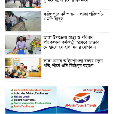
ভূমিসেবা, প্রশংসায় সর্বমহল
ফরিদপুরে নদীভাঙন এলাকা পরিদর্শনে
এমপি বাবুল
ভাঙ্গা উপজেলা স্বাস্থ্য ও পরিবার
পরিকল্পনা কর্মকর্তা হিসেবে ডাক্তার
মোহাম্মদ সোহাগ মিয়ার যোগদান
ভাঙ্গা থানার আইনশৃঙ্খলা রক্ষায় নতুন
গতি, শীর্ষে ওসি মিজানুর রহমান
ময়মনসিংহের অতিরিক্ত জেলা প্রশাসক
(রাজস্ব) আজিম উদ্দিন ভূমি মন্ত্রণালয়ে
পদায়ন
সাবেক এমপির প্রেস সেক্রেটারি রফিকের
ক্ষমতার দাপট ও গণ-অসন্তোষের তথ্য