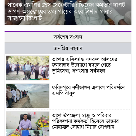
সাবেক এমপির প্রেস সেক্রেটারি রফিকের ক্ষমতার দাপট
ও গণ-অসন্তোষের তথ্য গায়েব করে ত্রিশাল থানার
সাজানো রিপোর্ট
সর্বশেষ সংবাদ
জনপ্রিয় সংবাদ
ভাঙ্গায় এসিল্যান্ড সদরুল আলমের
জনবান্ধব উদ্যোগে বদলে গেছে
ভূমিসেবা, প্রশংসায় সর্বমহল
ফরিদপুরে নদীভাঙন এলাকা পরিদর্শনে
এমপি বাবুল
ভাঙ্গা উপজেলা স্বাস্থ্য ও পরিবার
পরিকল্পনা কর্মকর্তা হিসেবে ডাক্তার
মোহাম্মদ সোহাগ মিয়ার যোগদান