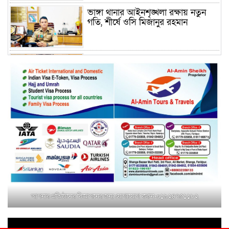
ভাঙ্গা থানার আইনশৃঙ্খলা রক্ষায় নতুন
গতি, শীর্ষে ওসি মিজানুর রহমান
ময়মনসিংহের অতিরিক্ত জেলা প্রশাসক
(রাজস্ব) আজিম উদ্দিন ভূমি মন্ত্রণালয়ে
পদায়ন
সাবেক এমপির প্রেস সেক্রেটারি রফিকের
ক্ষমতার দাপট ও গণ-অসন্তোষের তথ্য
গায়েব করে ত্রিশাল থানার সাজানো
রিপোর্ট
মুক্তাগাছায় জুলাই শহীদ সামিদের কবর
জিয়ারত ও পৌর কমিটির কার্যক্রম শুরু
আপনার প্রতিষ্ঠানের বিজ্ঞাপনের জন্য যোগাযোগ করুন-০১৯২৪৭৫১১৮২
শহিদুল ইসলাম বাবুলের হাত ধরে বদলে
যাচ্ছে ফরিদপুর-৪ এর গ্রামীণ জনপদ