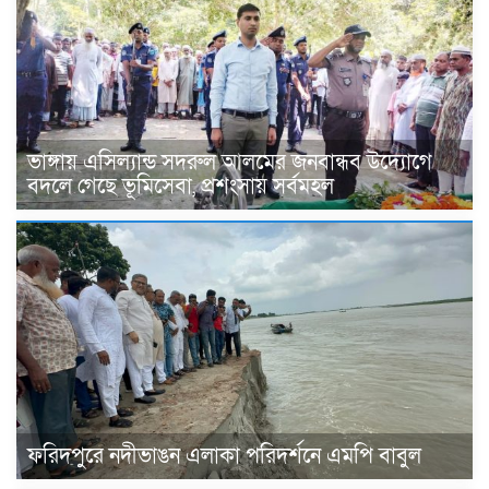
ভাঙ্গায় এসিল্যান্ড সদরুল আলমের জনবান্ধব উদ্যোগে
বদলে গেছে ভূমিসেবা, প্রশংসায় সর্বমহল
ফরিদপুরে নদীভাঙন এলাকা পরিদর্শনে এমপি বাবুল