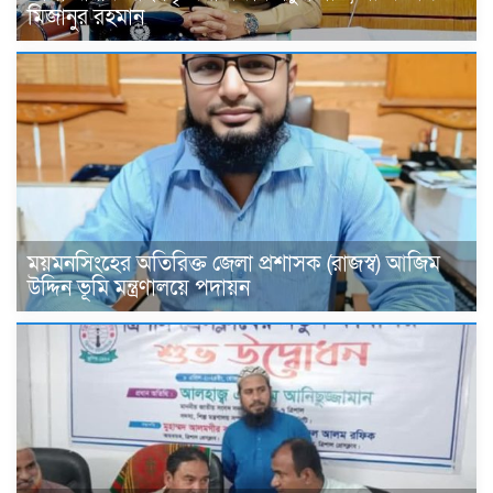
মিজানুর রহমান
ময়মনসিংহের অতিরিক্ত জেলা প্রশাসক (রাজস্ব) আজিম
উদ্দিন ভূমি মন্ত্রণালয়ে পদায়ন