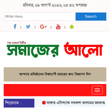
রবিবার, ০৯ অগাস্ট ২০২৬, ০৫:৪২ অপরাহ্ন
Search
Toggle
naviga
শিরোনাম :
ভাঙ্গায় এসিল্যান্ড সদরুল আলমের জনবান্ধব উদ্যোগ