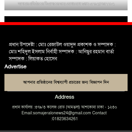
আপনার প্রতিষ্ঠানের বিজ্ঞাপনের জন্য যোগাযোগ করুন-০১৯২৪৭৫১১৮২
শহিদুল ইসলাম বাবুলের হাত ধরে বদলে
যাচ্ছে ফরিদপুর-৪ এর গ্রামীণ জনপদ
ভাঙ্গা উপজেলা ও পৌর যুবদলের নতুন
আংশিক কমিটি, ৩০ দিনে পূর্ণাঙ্গ করার
প্রধান উপদেষ্টা : মোঃ রেজাউল ওয়াদুদ প্রকাশক ও সম্পাদক :
নির্দেশ
মোঃ শহিদুল ইসলাম নির্বাহী সম্পাদক : আনিছুর রহমান বার্তা
সম্পাদক : লিয়াকত হোসেন
মুক্তাগাছায় দাওগাঁও এ চিহ্নিত মাদক
Advertise
ব্যবসায়ী কর্তৃক মিথ্যা প্রপাগান্ডা ছড়ানোর
প্রতিবাদে বিক্ষোভ সমাবেশ
Address
প্রধান কার্যালয় :৩৭৯/৩ কলেজ রোড (আমতলা) আশকোনা ঢাকা - ১২৩০
Email:somajeralonews24@gmail.com Contact
:01823634261