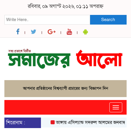
রবিবার, ০৯ অগাস্ট ২০২৬, ০১:১১ অপরাহ্ন
Search
Toggle
naviga
শিরোনাম :
ভাঙ্গায় এসিল্যান্ড সদরুল আলমের জনবান্ধব উদ্যো