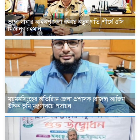
ভাঙ্গা থানার আইনশৃঙ্খলা রক্ষায় নতুন গতি, শীর্ষে ওসি
মিজানুর রহমান
ময়মনসিংহের অতিরিক্ত জেলা প্রশাসক (রাজস্ব) আজিম
উদ্দিন ভূমি মন্ত্রণালয়ে পদায়ন