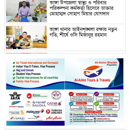
ভাঙ্গা উপজেলা স্বাস্থ্য ও পরিবার
পরিকল্পনা কর্মকর্তা হিসেবে ডাক্তার
মোহাম্মদ সোহাগ মিয়ার যোগদান
ভাঙ্গা থানার আইনশৃঙ্খলা রক্ষায় নতুন
গতি, শীর্ষে ওসি মিজানুর রহমান
ময়মনসিংহের অতিরিক্ত জেলা প্রশাসক
(রাজস্ব) আজিম উদ্দিন ভূমি মন্ত্রণালয়ে
পদায়ন
সাবেক এমপির প্রেস সেক্রেটারি রফিকের
ক্ষমতার দাপট ও গণ-অসন্তোষের তথ্য
গায়েব করে ত্রিশাল থানার সাজানো
রিপোর্ট
মুক্তাগাছায় জুলাই শহীদ সামিদের কবর
জিয়ারত ও পৌর কমিটির কার্যক্রম শুরু