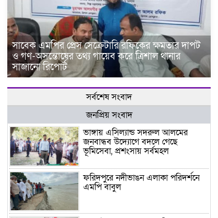
সাবেক এমপির প্রেস সেক্রেটারি রফিকের ক্ষমতার দাপট
ও গণ-অসন্তোষের তথ্য গায়েব করে ত্রিশাল থানার
সাজানো রিপোর্ট
সর্বশেষ সংবাদ
জনপ্রিয় সংবাদ
ভাঙ্গায় এসিল্যান্ড সদরুল আলমের
জনবান্ধব উদ্যোগে বদলে গেছে
ভূমিসেবা, প্রশংসায় সর্বমহল
ফরিদপুরে নদীভাঙন এলাকা পরিদর্শনে
এমপি বাবুল