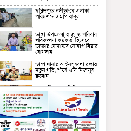
ফরিদপুরে নদীভাঙন এলাকা
পরিদর্শনে এমপি বাবুল
ভাঙ্গা উপজেলা স্বাস্থ্য ও পরিবার
পরিকল্পনা কর্মকর্তা হিসেবে
ডাক্তার মোহাম্মদ সোহাগ মিয়ার
যোগদান
ভাঙ্গা থানার আইনশৃঙ্খলা রক্ষায়
নতুন গতি, শীর্ষে ওসি মিজানুর
রহমান
ময়মনসিংহের অতিরিক্ত জেলা
প্রশাসক (রাজস্ব) আজিম উদ্দিন
ভূমি মন্ত্রণালয়ে পদায়ন
সাবেক এমপির প্রেস সেক্রেটারি
রফিকের ক্ষমতার দাপট ও গণ-
অসন্তোষের তথ্য গায়েব করে
ত্রিশাল থানার সাজানো রিপোর্ট