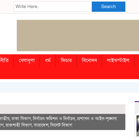
Search
থনীতি
খেলাধুলা
ধর্ম
ফিচার
বিনোদন
লাইফস্টাইল
জাতীয়
,
ঢাকা বিভাগ
,
নির্বাচন কমিশন ও নির্বাচন
,
প্রশাসন ও আইন-শৃঙ্খলা
াগ
,
রাজশাহী বিভাগ
,
সারাদেশ
,
সিলেট বিভাগ