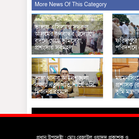
More News Of This Category
ভাঙ্গায় এসিল্যান্ড সদরুল
আলমের জনবান্ধব উদ্যোগে
বদলে গেছে ভূমিসেবা,
ফরিদপুরে
প্রশংসায় সর্বমহল
পরিদর্শনে
ভাঙ্গা থানার আইনশৃঙ্খলা
ময়মনসিংহ
রক্ষায় নতুন গতি, শীর্ষে ওসি
প্রশাসক (র
মিজানুর রহমান
ভূমি মন্ত্
প্রধান উপদেষ্টা : মোঃ রেজাউল ওয়াদুদ প্রকাশক ও