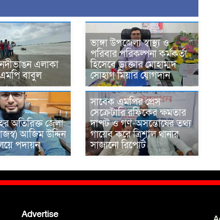
ভাঙ্গা উপজেলা স্বাস্থ্য ও
পরিবার পরিকল্পনা কর্মকর্তা
 নদীভাঙন এলাকা
হিসেবে ডাক্তার মোহাম্মদ
 এমপি বাবুল
সোহাগ মিয়ার যোগদান
সাবেক এমপির প্রেস
সেক্রেটারি রফিকের ক্ষমতার
ের অতিরিক্ত জেলা
দাপট ও গণ-অসন্তোষের তথ্য
াজস্ব) আজিম উদ্দিন
গায়েব করে ত্রিশাল থানার
রণালয়ে পদায়ন
সাজানো রিপোর্ট
Advertise
A