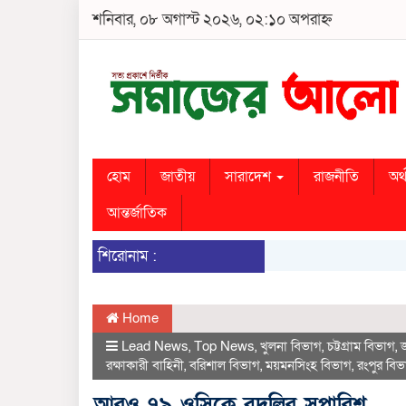
শনিবার, ০৮ অগাস্ট ২০২৬, ০২:১০ অপরাহ্ন
হোম
জাতীয়
সারাদেশ
রাজনীতি
অর্
আন্তর্জাতিক
শিরোনাম :
Home
Lead News
,
Top News
,
খুলনা বিভাগ
,
চট্টগ্রাম বিভাগ
,
রক্ষাকারী বাহিনী
,
বরিশাল বিভাগ
,
ময়মনসিংহ বিভাগ
,
রংপুর বিভ
আরও ৭৯ ওসিকে বদলির সুপারিশ