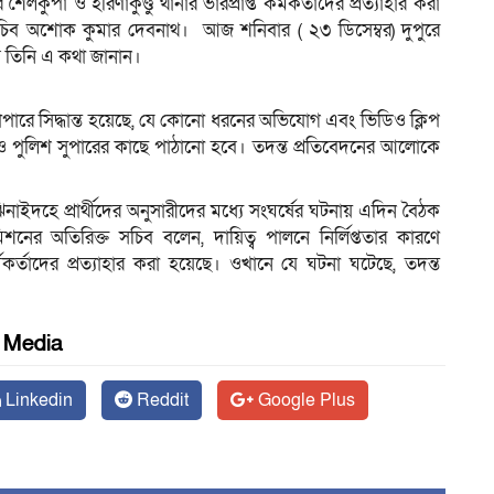
লকুপা ও হরিণাকুণ্ডু থানার ভারপ্রাপ্ত কর্মকর্তাদের প্রত্যাহার করা
সচিব অশোক কুমার দেবনাথ। আজ শনিবার ( ২৩ ডিসেম্বর) দুপুরে
বে তিনি এ কথা জানান।
াপারে সিদ্ধান্ত হয়েছে, যে কোনো ধরনের অভিযোগ এবং ভিডিও ক্লিপ
ার ও পুলিশ সুপারের কাছে পাঠানো হবে। তদন্ত প্রতিবেদনের আলোকে
িনাইদহে প্রার্থীদের অনুসারীদের মধ্যে সংঘর্ষের ঘটনায় এদিন বৈঠক
শনের অতিরিক্ত সচিব বলেন, দায়িত্ব পালনে নির্লিপ্ততার কারণে
র্মকর্তাদের প্রত্যাহার করা হয়েছে। ওখানে যে ঘটনা ঘটেছে, তদন্ত
l Media
Linkedin
Reddit
Google Plus