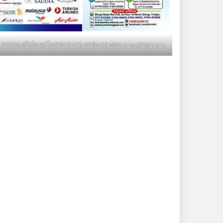
মুক্তাগাছায় জুলাই শহীদ
সামিদের কবর জিয়ারত ও পৌর
কমিটির কার্যক্রম শুরু
আপনার প্রতিষ্ঠানের বিজ্ঞাপনের জন্য যোগাযোগ করুন-০১৯২৪৭৫১১৮২
শহিদুল ইসলাম বাবুলের হাত
ধরে বদলে যাচ্ছে ফরিদপুর-৪ এর
গ্রামীণ জনপদ
ভাঙ্গা উপজেলা ও পৌর যুবদলের
নতুন আংশিক কমিটি, ৩০ দিনে
পূর্ণাঙ্গ করার নির্দেশ
মুক্তাগাছায় দাওগাঁও এ চিহ্নিত
মাদক ব্যবসায়ী কর্তৃক মিথ্যা
প্রপাগান্ডা ছড়ানোর প্রতিবাদে
বিক্ষোভ সমাবেশ