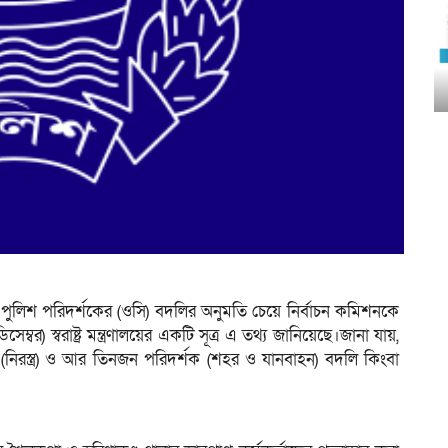
 পুলিশ পরিদর্শকের (ওসি) বদলির অনুমতি চেয়ে নির্বাচন কমিশনকে
সেম্বর) স্বরাষ্ট্র মন্ত্রণালয়ের একটি সূত্র এ তথ্য জানিয়েছে।জানা যায়,
ক (নিরস্ত্র) ও আর তিনজন পরিদর্শক (শহর ও যানবাহন) বদলি কিংবা