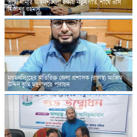
ভাঙ্গা থানার আইনশৃঙ্খলা রক্ষায় নতুন গতি, শীর্ষে ওসি
মিজানুর রহমান
ময়মনসিংহের অতিরিক্ত জেলা প্রশাসক (রাজস্ব) আজিম
উদ্দিন ভূমি মন্ত্রণালয়ে পদায়ন