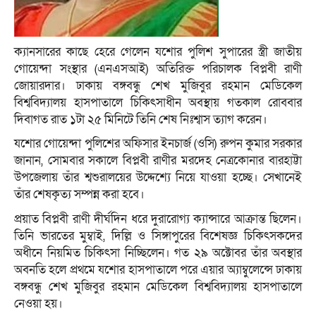
ক্যানসারের কাছে হেরে গেলেন যশোর পুলিশ সুপারের স্ত্রী জাতীয়
গোয়েন্দা সংস্থার (এনএসআই) অতিরিক্ত পরিচালক বিপ্লবী রাণী
জোয়ারদার। ঢাকায় বঙ্গবন্ধু শেখ মুজিবুর রহমান মেডিকেল
বিশ্ববিদ্যালয় হাসপাতালে চিকিৎসাধীন অবস্থায় গতকাল রোববার
দিবাগত রাত ১টা ২৫ মিনিটে তিনি শেষ নিঃশ্বাস ত্যাগ করেন।
যশোর গোয়েন্দা পুলিশের অফিসার ইনচার্জ (ওসি) রুপন কুমার সরকার
জানান, সোমবার সকালে বিপ্লবী রাণীর মরদেহ নেত্রকোনার বারহাট্টা
উপজেলায় তাঁর শ্বশুরালয়ের উদ্দেশ্যে নিয়ে যাওয়া হচ্ছে। সেখানেই
তাঁর শেষকৃত্য সম্পন্ন করা হবে।
প্রয়াত বিপ্লবী রাণী দীর্ঘদিন ধরে দুরারোগ্য ক্যান্সারে আক্রান্ত ছিলেন।
তিনি ভারতের মুম্বাই, দিল্লি ও সিঙ্গাপুরের বিশেষজ্ঞ চিকিৎসকদের
অধীনে নিয়মিত চিকিৎসা নিচ্ছিলেন। গত ২৯ অক্টোবর তাঁর অবস্থার
অবনতি হলে প্রথমে যশোর হাসপাতালে পরে এয়ার অ্যাম্বুলেন্সে ঢাকায়
বঙ্গবন্ধু শেখ মুজিবুর রহমান মেডিকেল বিশ্ববিদ্যালয় হাসপাতালে
নেওয়া হয়।