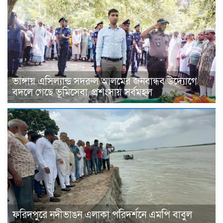
ভাঙ্গায় এসিল্যান্ড সদরুল আলমের জনবান্ধব উদ্যোগে
বদলে গেছে ভূমিসেবা, প্রশংসায় সর্বমহল
ফরিদপুরে নদীভাঙন এলাকা পরিদর্শনে এমপি বাবুল