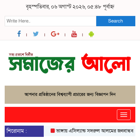
বৃহস্পতিবার, ০৬ অগাস্ট ২০২৬, ০৫:৪৮ পূর্বাহ্ন
Search
Toggle
naviga
শিরোনাম :
ভাঙ্গায় এসিল্যান্ড সদরুল আলমের জনবান্ধব উদ্যোগে 