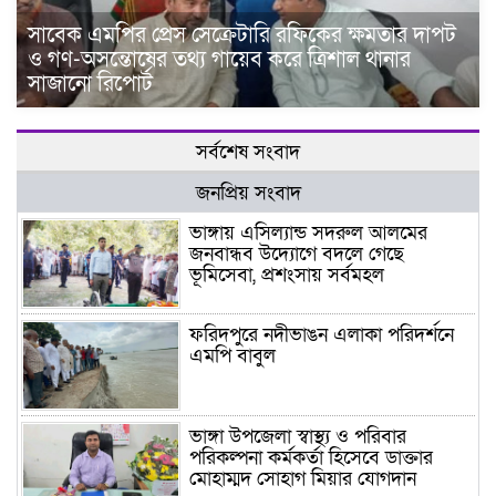
সাবেক এমপির প্রেস সেক্রেটারি রফিকের ক্ষমতার দাপট
ও গণ-অসন্তোষের তথ্য গায়েব করে ত্রিশাল থানার
সাজানো রিপোর্ট
সর্বশেষ সংবাদ
জনপ্রিয় সংবাদ
ভাঙ্গায় এসিল্যান্ড সদরুল আলমের
জনবান্ধব উদ্যোগে বদলে গেছে
ভূমিসেবা, প্রশংসায় সর্বমহল
ফরিদপুরে নদীভাঙন এলাকা পরিদর্শনে
এমপি বাবুল
ভাঙ্গা উপজেলা স্বাস্থ্য ও পরিবার
পরিকল্পনা কর্মকর্তা হিসেবে ডাক্তার
মোহাম্মদ সোহাগ মিয়ার যোগদান