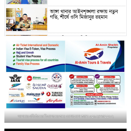
ভাঙ্গা থানার আইনশৃঙ্খলা রক্ষায় নতুন
গতি, শীর্ষে ওসি মিজানুর রহমান
ময়মনসিংহের অতিরিক্ত জেলা প্রশাসক
(রাজস্ব) আজিম উদ্দিন ভূমি মন্ত্রণালয়ে
পদায়ন
সাবেক এমপির প্রেস সেক্রেটারি রফিকের
ক্ষমতার দাপট ও গণ-অসন্তোষের তথ্য
গায়েব করে ত্রিশাল থানার সাজানো
রিপোর্ট
মুক্তাগাছায় জুলাই শহীদ সামিদের কবর
জিয়ারত ও পৌর কমিটির কার্যক্রম শুরু
আপনার প্রতিষ্ঠানের বিজ্ঞাপনের জন্য যোগাযোগ করুন-০১৯২৪৭৫১১৮২
শহিদুল ইসলাম বাবুলের হাত ধরে বদলে
যাচ্ছে ফরিদপুর-৪ এর গ্রামীণ জনপদ