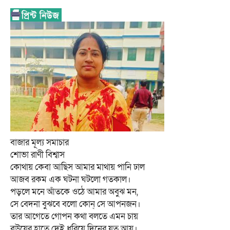
বাজার মূল্য সমাচার
শোভা রাণী বিশ্বাস
কোথায় কেবা আছিস আমার মাথায় পানি ঢাল
আজব রকম এক ঘটনা ঘটলো গতকাল।
পড়লে মনে আঁতকে ওঠে আমার অবুঝ মন,
সে বেদনা বুঝবে বলো কোন্ সে আপনজন।
তার আগেতে গোপন কথা বলতে এমন চায়
বউয়ের হাতে দেই ধরিয়ে দিনের যত আয়।