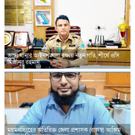
ভাঙ্গা থানার আইনশৃঙ্খলা রক্ষায় নতুন গতি, শীর্ষে ওসি
মিজানুর রহমান
ময়মনসিংহের অতিরিক্ত জেলা প্রশাসক (রাজস্ব) আজিম