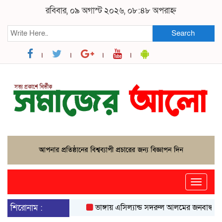
রবিবার, ০৯ অগাস্ট ২০২৬, ০৮:৪৮ অপরাহ্ন
Search
Toggle
naviga
শিরোনাম :
ভাঙ্গায় এসিল্যান্ড সদরুল আলমের জনবান্ধব উদ্যোগ