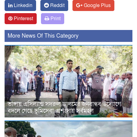
Linkedin
Reddit
Google Plus
Pinterest
Print
More News Of This Category
ভাঙ্গায় এসিল্যান্ড সদরুল আলমের জনবান্ধব উদ্যোগে
বদলে গেছে ভূমিসেবা, প্রশংসায় সর্বমহল