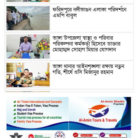
ফরিদপুরে নদীভাঙন এলাকা পরিদর্শনে
এমপি বাবুল
ভাঙ্গা উপজেলা স্বাস্থ্য ও পরিবার
পরিকল্পনা কর্মকর্তা হিসেবে ডাক্তার
মোহাম্মদ সোহাগ মিয়ার যোগদান
ভাঙ্গা থানার আইনশৃঙ্খলা রক্ষায় নতুন
গতি, শীর্ষে ওসি মিজানুর রহমান
ময়মনসিংহের অতিরিক্ত জেলা প্রশাসক
(রাজস্ব) আজিম উদ্দিন ভূমি মন্ত্রণালয়ে
পদায়ন
সাবেক এমপির প্রেস সেক্রেটারি রফিকের
ক্ষমতার দাপট ও গণ-অসন্তোষের তথ্য
গায়েব করে ত্রিশাল থানার সাজানো