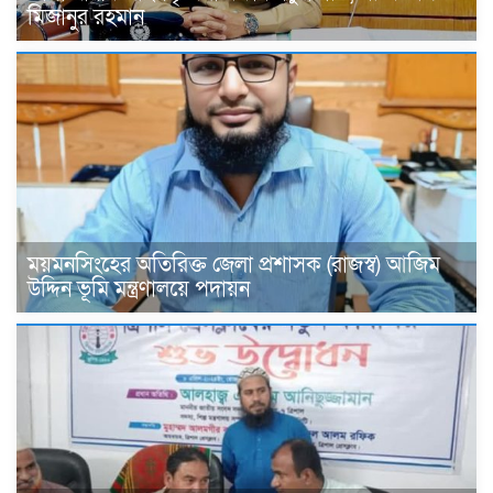
মিজানুর রহমান
ময়মনসিংহের অতিরিক্ত জেলা প্রশাসক (রাজস্ব) আজিম
উদ্দিন ভূমি মন্ত্রণালয়ে পদায়ন