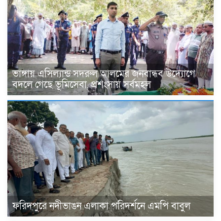
ভাঙ্গায় এসিল্যান্ড সদরুল আলমের জনবান্ধব উদ্যোগে
বদলে গেছে ভূমিসেবা, প্রশংসায় সর্বমহল
ফরিদপুরে নদীভাঙন এলাকা পরিদর্শনে এমপি বাবুল