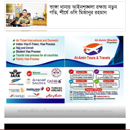
ভাঙ্গা থানার আইনশৃঙ্খলা রক্ষায় নতুন
গতি, শীর্ষে ওসি মিজানুর রহমান
ময়মনসিংহের অতিরিক্ত জেলা প্রশাসক
(রাজস্ব) আজিম উদ্দিন ভূমি মন্ত্রণালয়ে
পদায়ন
সাবেক এমপির প্রেস সেক্রেটারি রফিকের
ক্ষমতার দাপট ও গণ-অসন্তোষের তথ্য
গায়েব করে ত্রিশাল থানার সাজানো
রিপোর্ট
মুক্তাগাছায় জুলাই শহীদ সামিদের কবর
জিয়ারত ও পৌর কমিটির কার্যক্রম শুরু
আপনার প্রতিষ্ঠানের বিজ্ঞাপনের জন্য যোগাযোগ করুন-০১৯২৪৭৫১১৮২
শহিদুল ইসলাম বাবুলের হাত ধরে বদলে
যাচ্ছে ফরিদপুর-৪ এর গ্রামীণ জনপদ