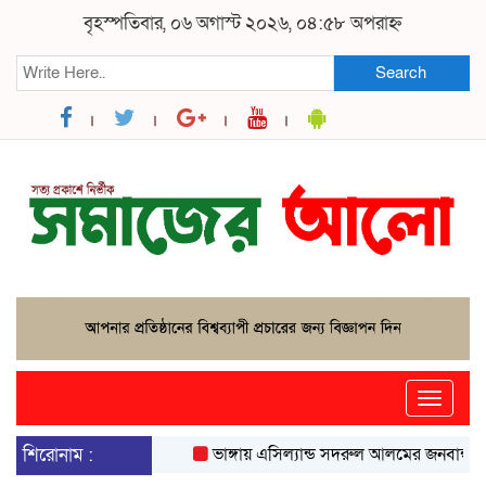
বৃহস্পতিবার, ০৬ অগাস্ট ২০২৬, ০৪:৫৮ অপরাহ্ন
Search
Toggle
naviga
শিরোনাম :
ভাঙ্গায় এসিল্যান্ড সদরুল আলমের জনবান্ধব উদ্