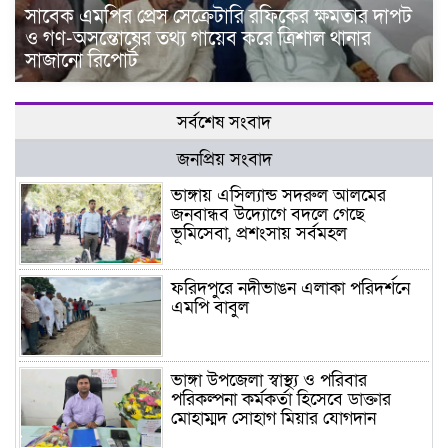
সাবেক এমপির প্রেস সেক্রেটারি রফিকের ক্ষমতার দাপট
ও গণ-অসন্তোষের তথ্য গায়েব করে ত্রিশাল থানার
সাজানো রিপোর্ট
সর্বশেষ সংবাদ
জনপ্রিয় সংবাদ
ভাঙ্গায় এসিল্যান্ড সদরুল আলমের
জনবান্ধব উদ্যোগে বদলে গেছে
ভূমিসেবা, প্রশংসায় সর্বমহল
ফরিদপুরে নদীভাঙন এলাকা পরিদর্শনে
এমপি বাবুল
ভাঙ্গা উপজেলা স্বাস্থ্য ও পরিবার
পরিকল্পনা কর্মকর্তা হিসেবে ডাক্তার
মোহাম্মদ সোহাগ মিয়ার যোগদান