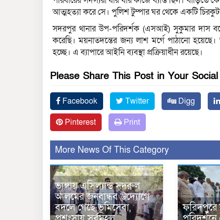
পরিবারের সদস্যরা যার যার কাজে ব্যাস্ত ছিল। বাড়িতে ক
আত্মহত্যা করে সে। পুলিশ টুম্পার ঘর থেকে একটি চিরকুট 
সদরপুর থানার উপ-পরিদর্শক (এসআই) সুকুমার দাস বলেন,
করেছি। ময়নাতদন্তের জন্য লাশ মর্গে পাঠানো হয়েছে
হচ্ছে। এ ব্যাপারে আইনি ব্যবস্থা প্রক্রিয়াধীন রয়েছে।
Please Share This Post in Your Socia
Facebook
Twitter
Digg
Pinterest
Print
More News Of This Category
ভাঙ্গায় এসিল্যান্ড সদরুল
আলমের জনবান্ধব উদ্যোগে
বদলে গেছে ভূমিসেবা,
ফরিদপুরে
প্রশংসায় সর্বমহল
পরিদর্শনে