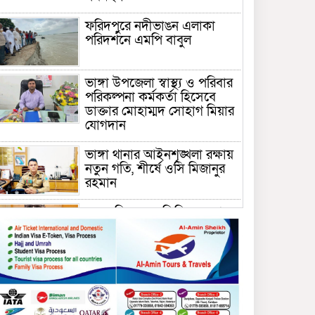
ফরিদপুরে নদীভাঙন এলাকা
পরিদর্শনে এমপি বাবুল
ভাঙ্গা উপজেলা স্বাস্থ্য ও পরিবার
পরিকল্পনা কর্মকর্তা হিসেবে
ডাক্তার মোহাম্মদ সোহাগ মিয়ার
যোগদান
ভাঙ্গা থানার আইনশৃঙ্খলা রক্ষায়
নতুন গতি, শীর্ষে ওসি মিজানুর
রহমান
ময়মনসিংহের অতিরিক্ত জেলা
প্রশাসক (রাজস্ব) আজিম উদ্দিন
ভূমি মন্ত্রণালয়ে পদায়ন
সাবেক এমপির প্রেস সেক্রেটারি
রফিকের ক্ষমতার দাপট ও গণ-
অসন্তোষের তথ্য গায়েব করে
ত্রিশাল থানার সাজানো রিপোর্ট