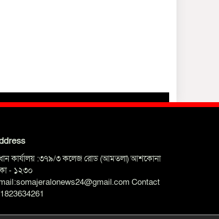
ddress
্রধান কার্যালয় :৩৭৯/৩ কলেজ রোড (আমতলা) আশকোনা
াকা - ১২৩০
mail:somajeralonews24@gmail.com Contact
01823634261