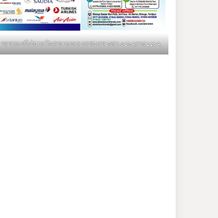
মুক্তাগাছায় জুলাই শহীদ
সামিদের কবর জিয়ারত ও পৌর
কমিটির কার্যক্রম শুরু
আপনার প্রতিষ্ঠানের বিজ্ঞাপনের জন্য যোগাযোগ করুন-০১৯২৪৭৫১১৮২
শহিদুল ইসলাম বাবুলের হাত
ধরে বদলে যাচ্ছে ফরিদপুর-৪ এর
গ্রামীণ জনপদ
ভাঙ্গা উপজেলা ও পৌর যুবদলের
নতুন আংশিক কমিটি, ৩০ দিনে
পূর্ণাঙ্গ করার নির্দেশ
মুক্তাগাছায় দাওগাঁও এ চিহ্নিত
মাদক ব্যবসায়ী কর্তৃক মিথ্যা
প্রপাগান্ডা ছড়ানোর প্রতিবাদে
বিক্ষোভ সমাবেশ