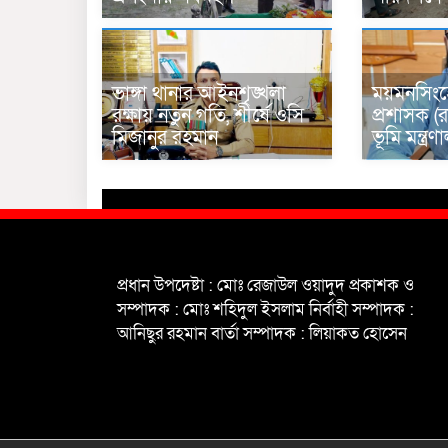
ভাঙ্গা থানার আইনশৃঙ্খলা
ময়মনসিংহ
রক্ষায় নতুন গতি, শীর্ষে ওসি
প্রশাসক (র
মিজানুর রহমান
ভূমি মন্ত্
প্রধান উপদেষ্টা : মোঃ রেজাউল ওয়াদুদ প্রকাশক ও
সম্পাদক : মোঃ শহিদুল ইসলাম নির্বাহী সম্পাদক :
আনিছুর রহমান বার্তা সম্পাদক : লিয়াকত হোসেন