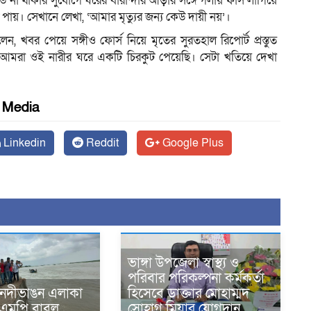
েউ না থাকার সুযোগে ঘরের বারান্দার আড়ার সঙ্গে গলায় ফাঁস লাগিয়ে
পায়। সেখানে লেখা, ‘আমার মৃত্যুর জন্য কেউ দায়ী নয়’।
 খবর পেয়ে সঙ্গীও ফোর্স নিয়ে মৃতের সুরতহাল রিপোর্ট প্রস্তুত
। আমরা ওই নারীর ঘরে একটি চিরকুট পেয়েছি। সেটা খতিয়ে দেখা
l Media
Linkedin
Reddit
Google Plus
ভাঙ্গা উপজেলা স্বাস্থ্য ও
পরিবার পরিকল্পনা কর্মকর্তা
 নদীভাঙন এলাকা
হিসেবে ডাক্তার মোহাম্মদ
 এমপি বাবুল
সোহাগ মিয়ার যোগদান