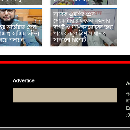
সাবেক এমপির প্রেস
সেক্রেটারি রফিকের ক্ষমতার
ের অতিরিক্ত জেলা
দাপট ও গণ-অসন্তোষের তথ্য
াজস্ব) আজিম উদ্দিন
গায়েব করে ত্রিশাল থানার
রণালয়ে পদায়ন
সাজানো রিপোর্ট
Advertise
A
প
ঢ
E
: