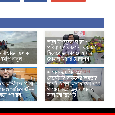
ভাঙ্গা উপজেলা স্বাস্থ্য ও
পরিবার পরিকল্পনা কর্মকর্তা
 নদীভাঙন এলাকা
হিসেবে ডাক্তার মোহাম্মদ
 এমপি বাবুল
সোহাগ মিয়ার যোগদান
সাবেক এমপির প্রেস
সেক্রেটারি রফিকের ক্ষমতার
ের অতিরিক্ত জেলা
দাপট ও গণ-অসন্তোষের তথ্য
াজস্ব) আজিম উদ্দিন
গায়েব করে ত্রিশাল থানার
রণালয়ে পদায়ন
সাজানো রিপোর্ট