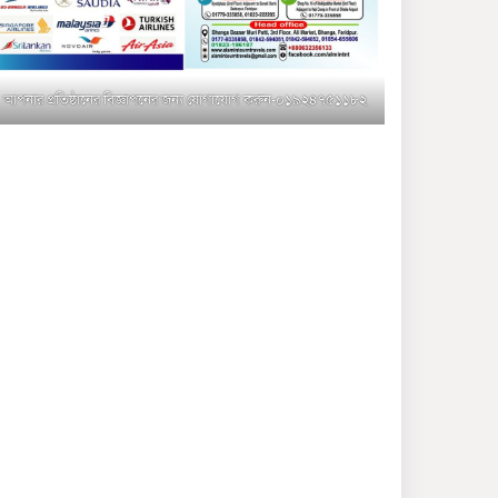
মুক্তাগাছায় জুলাই শহীদ
সামিদের কবর জিয়ারত ও পৌর
কমিটির কার্যক্রম শুরু
আপনার প্রতিষ্ঠানের বিজ্ঞাপনের জন্য যোগাযোগ করুন-০১৯২৪৭৫১১৮২
শহিদুল ইসলাম বাবুলের হাত
ধরে বদলে যাচ্ছে ফরিদপুর-৪ এর
গ্রামীণ জনপদ
ভাঙ্গা উপজেলা ও পৌর যুবদলের
নতুন আংশিক কমিটি, ৩০ দিনে
পূর্ণাঙ্গ করার নির্দেশ
মুক্তাগাছায় দাওগাঁও এ চিহ্নিত
মাদক ব্যবসায়ী কর্তৃক মিথ্যা
প্রপাগান্ডা ছড়ানোর প্রতিবাদে
বিক্ষোভ সমাবেশ