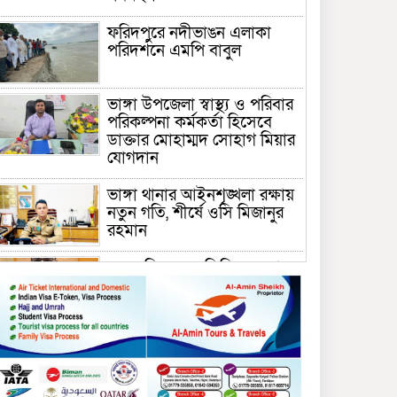
ফরিদপুরে নদীভাঙন এলাকা
পরিদর্শনে এমপি বাবুল
ভাঙ্গা উপজেলা স্বাস্থ্য ও পরিবার
পরিকল্পনা কর্মকর্তা হিসেবে
ডাক্তার মোহাম্মদ সোহাগ মিয়ার
যোগদান
ভাঙ্গা থানার আইনশৃঙ্খলা রক্ষায়
নতুন গতি, শীর্ষে ওসি মিজানুর
রহমান
ময়মনসিংহের অতিরিক্ত জেলা
প্রশাসক (রাজস্ব) আজিম উদ্দিন
ভূমি মন্ত্রণালয়ে পদায়ন
সাবেক এমপির প্রেস সেক্রেটারি
রফিকের ক্ষমতার দাপট ও গণ-
অসন্তোষের তথ্য গায়েব করে
ত্রিশাল থানার সাজানো রিপোর্ট