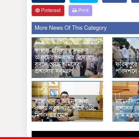
Pinterest
Print
More News Of This Category
ভাঙ্গায় এসিল্যান্ড সদরুল
আলমের জনবান্ধব উদ্যোগে
বদলে গেছে ভূমিসেবা,
ফরিদপুরে
প্রশংসায় সর্বমহল
পরিদর্শনে
ভাঙ্গা থানার আইনশৃঙ্খলা
ময়মনসিংহ
রক্ষায় নতুন গতি, শীর্ষে ওসি
প্রশাসক (র
মিজানুর রহমান
ভূমি মন্ত্