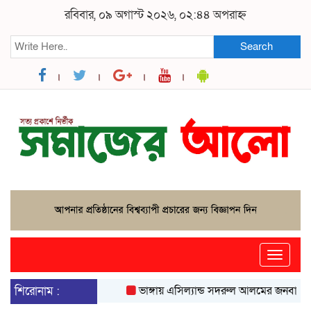
রবিবার, ০৯ অগাস্ট ২০২৬, ০২:৪৪ অপরাহ্ন
Search
Toggle
naviga
শিরোনাম :
ভাঙ্গায় এসিল্যান্ড সদরুল আলমের জনবান্ধব উদ্য