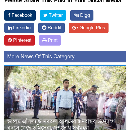
Please Share This Post in Your Social Media
Facebook
Twitter
Digg
Linkedin
Reddit
Google Plus
Pinterest
Print
More News Of This Category
ভাঙ্গায় এসিল্যান্ড সদরুল আলমের জনবান্ধব উদ্যোগে
বদলে গেছে ভূমিসেবা, প্রশংসায় সর্বমহল