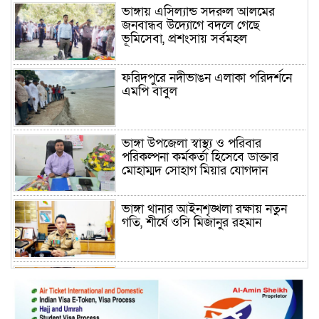
ভাঙ্গায় এসিল্যান্ড সদরুল আলমের
জনবান্ধব উদ্যোগে বদলে গেছে
ভূমিসেবা, প্রশংসায় সর্বমহল
ফরিদপুরে নদীভাঙন এলাকা পরিদর্শনে
এমপি বাবুল
ভাঙ্গা উপজেলা স্বাস্থ্য ও পরিবার
পরিকল্পনা কর্মকর্তা হিসেবে ডাক্তার
মোহাম্মদ সোহাগ মিয়ার যোগদান
ভাঙ্গা থানার আইনশৃঙ্খলা রক্ষায় নতুন
গতি, শীর্ষে ওসি মিজানুর রহমান
ময়মনসিংহের অতিরিক্ত জেলা প্রশাসক
(রাজস্ব) আজিম উদ্দিন ভূমি মন্ত্রণালয়ে
পদায়ন