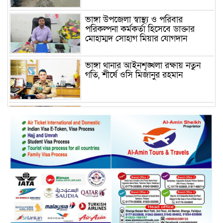
ভাঙ্গা উপজেলা স্বাস্থ্য ও পরিবার
পরিকল্পনা কর্মকর্তা হিসেবে ডাক্তার
মোহাম্মদ সোহাগ মিয়ার যোগদান
ভাঙ্গা থানার আইনশৃঙ্খলা রক্ষায় নতুন
গতি, শীর্ষে ওসি মিজানুর রহমান
ময়মনসিংহের অতিরিক্ত জেলা প্রশাসক
(রাজস্ব) আজিম উদ্দিন ভূমি মন্ত্রণালয়ে
পদায়ন
সাবেক এমপির প্রেস সেক্রেটারি রফিকের
ক্ষমতার দাপট ও গণ-অসন্তোষের তথ্য
গায়েব করে ত্রিশাল থানার সাজানো
রিপোর্ট
মুক্তাগাছায় জুলাই শহীদ সামিদের কবর
জিয়ারত ও পৌর কমিটির কার্যক্রম শুরু