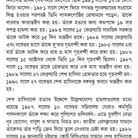
নির্বাসিত জীবন শেষ করে অবশেষে তিনি ১৯৮১ সালের ১৭ মে দেশে
ফিরে আসেন। ১৯৮১ সালে দেশে ফিরে গণতন্ত্র পুনরুদ্ধারের সংগ্রামে
লিপ্ত হওয়ার পরপরই তিনি শাসকগোষ্ঠির রোষানলে পড়েন। তাঁকে
বারবার কারান্তরীণ করা হয়। তাঁকে হত্যার জন্য কমপক্ষে ১৯ বার
সশস্ত্র হামলা করা হয়। ১৯৮৩ সালের ১৫ ফেব্রুয়ারি সামরিক সরকার
তাঁকে আটক করে ১৫ দিন অন্তরীণ রাখে। ১৯৮৪ সালের ফেব্রুয়ারি
এবং নভেম্বর মাসে তাঁকে দু’বার গৃহবন্দী করা হয়। ১৯৮৫ সালের ২রা
মার্চ তাঁকে আটক করে প্রায় ৩ মাস গৃহবন্দী করে রাখা হয়। ১৯৮৬
সালের ১৫ অক্টোবর থেকে তিনি ১৫ দিন গৃহবন্দী ছিলেন। ১৯৮৭
সালে ১১ নভেম্বর তাঁকে গ্রেফতার করে এক মাস অন্তরীণ রাখা হয়।
১৯৮৯ সালের ২৭ ফেব্রুয়ারি শেখ হাসিনা গ্রেফতার হয়ে গৃহবন্দী হন।
১৯৯০ সালে ২৭ নভেম্বর শেখ হাসিনাকে বঙ্গবন্ধু ভবনে অন্তরীণ করা
হয়।
শেখ হাসিনাকে হত্যার উদ্দেশে উল্লেখযোগ্য হামলাগুলোর মধ্যে
রয়েছে ১৯৮৭ সালের ১০ নভেম্বর সচিবালয় ঘেরাও কর্মসূচি
পালনকালে তাঁকে লক্ষ্য করে পুলিশের গুলিবর্ষণ। এতে যুবলীগ নেতা
নূর হোসেন, বাবুল ও ফাত্তাহ নিহত হন। জাতীয় প্রেসক্লাবের সামনে
তাঁকেসহ তাঁর গাড়ি ক্রেন দিয়ে তুলে নেওয়ার চেষ্টা করা হয়। ১৯৮৮
সালের ২৪ জানুয়ারি চট্টগ্রাম কোর্ট বিল্ডিংয়ের সামনে শেখ হাসিনাকে