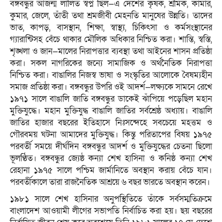
বঙ্গবন্ধুর আজন্ম লালিত স্বপ্ন ছিল—এ দেশের কৃষক, শ্রমিক, কামার,
কুমার, জেলে, তাঁতী তথা শ্রমজীবী মেহনতি মানুষের উন্নতি। তাদের
ভাত, কাপড়, বাসস্থান, শিক্ষা, স্বাস্থ্য, চিকিৎসা ও কর্মসংস্থানের
গ্যারান্টিসহ বেঁচে থাকার মৌলিক অধিকার নিশ্চিত করা। শান্তি, স্বস্তি,
শৃঙ্খলা ও জান—মালের নিরাপত্তার ব্যবস্থা তথা আইনের শাসন প্রতিষ্ঠা
করা। সকল নাগরিকের জন্যে সামাজিক ও অর্থনৈতিক নিরাপত্তা
নিশ্চিত করা। বাঙালির নিজস্ব ভাষা ও সংস্কৃতির আলোকে বৈষম্যহীন
সমাজ প্রতিষ্ঠা করা। বঙ্গবন্ধুর উপরি ওই আদর্শ—লক্ষ্যকে সামনে রেখে
১৯৭১ সালে বাঙালি জাতি বঙ্গবন্ধুর ডাকেই ঝাঁপিয়ে পড়েছিল মহান
মুক্তিযুদ্ধে। মহান মুক্তিযুদ্ধ বাঙালি জাতির সর্বশ্রেষ্ঠ অধ্যায়। বাঙালি
জাতির হাজার বছরের ইতিহাসে নিঃসন্দেহে সবচেয়ে মহত্তম ও
গৌরবময় ঘটনা আমাদের মুক্তিযুদ্ধ। কিন্তু পরিতাপের বিষয় ১৯৭৫
পরবর্তী সময়ে দীর্ঘদিন বঙ্গবন্ধুর আদর্শ ও মুক্তিযুদ্ধের চেতনা ছিলো
ভূলণ্ঠিত। বঙ্গবন্ধুর জ্যেষ্ঠ কন্যা শেখ হাসিনা ও কনিষ্ঠ কন্যা শেখ
রেহানা ১৯৭৫ সালে পশ্চিম জার্মানিতে অবস্থান করায় বেঁচে যান।
পরবর্তীকালে তারা রাজনৈতিক আশ্রয়ে ৬ বছর ভারতে অবস্থান করেন।
১৯৮১ সালে শেখ হাসিনার অনুপস্থিতিতে তাঁকে সর্বসম্মতিক্রমে
বাংলাদেশ আওয়ামী লীগের সভাপতি নির্বাচিত করা হয়। ছয় বছরের