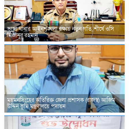
ভাঙ্গা থানার আইনশৃঙ্খলা রক্ষায় নতুন গতি, শীর্ষে ওসি
মিজানুর রহমান
ময়মনসিংহের অতিরিক্ত জেলা প্রশাসক (রাজস্ব) আজিম
উদ্দিন ভূমি মন্ত্রণালয়ে পদায়ন