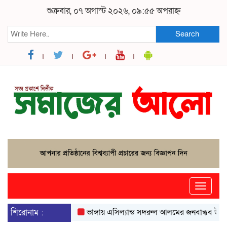
শুক্রবার, ০৭ অগাস্ট ২০২৬, ০৯:৫৫ অপরাহ্ন
Search
Toggle
naviga
শিরোনাম :
ভাঙ্গায় এসিল্যান্ড সদরুল আলমের জনবান্ধব উদ্যোগে বদ