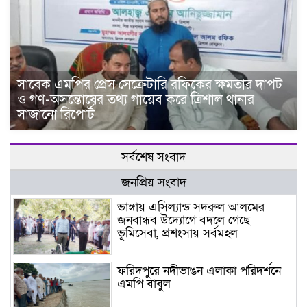
সাবেক এমপির প্রেস সেক্রেটারি রফিকের ক্ষমতার দাপট
ও গণ-অসন্তোষের তথ্য গায়েব করে ত্রিশাল থানার
সাজানো রিপোর্ট
সর্বশেষ সংবাদ
জনপ্রিয় সংবাদ
ভাঙ্গায় এসিল্যান্ড সদরুল আলমের
জনবান্ধব উদ্যোগে বদলে গেছে
ভূমিসেবা, প্রশংসায় সর্বমহল
ফরিদপুরে নদীভাঙন এলাকা পরিদর্শনে
এমপি বাবুল