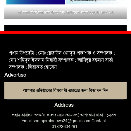
আপনার প্রতিষ্ঠানের বিজ্ঞাপনের জন্য যোগাযোগ করুন-০১৯২৪৭৫১১৮২
শহিদুল ইসলাম বাবুলের হাত ধরে বদলে
যাচ্ছে ফরিদপুর-৪ এর গ্রামীণ জনপদ
ভাঙ্গা উপজেলা ও পৌর যুবদলের নতুন
আংশিক কমিটি, ৩০ দিনে পূর্ণাঙ্গ করার
প্রধান উপদেষ্টা : মোঃ রেজাউল ওয়াদুদ প্রকাশক ও সম্পাদক :
নির্দেশ
মোঃ শহিদুল ইসলাম নির্বাহী সম্পাদক : আনিছুর রহমান বার্তা
সম্পাদক : লিয়াকত হোসেন
মুক্তাগাছায় দাওগাঁও এ চিহ্নিত মাদক
Advertise
ব্যবসায়ী কর্তৃক মিথ্যা প্রপাগান্ডা ছড়ানোর
প্রতিবাদে বিক্ষোভ সমাবেশ
Address
প্রধান কার্যালয় :৩৭৯/৩ কলেজ রোড (আমতলা) আশকোনা ঢাকা - ১২৩০
Email:somajeralonews24@gmail.com Contact
:01823634261