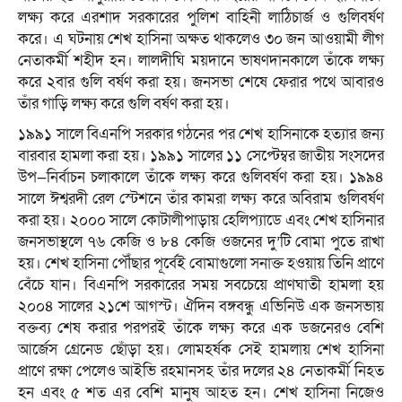
লক্ষ্য করে এরশাদ সরকারের পুলিশ বাহিনী লাঠিচার্জ ও গুলিবর্ষণ
করে। এ ঘটনায় শেখ হাসিনা অক্ষত থাকলেও ৩০ জন আওয়ামী লীগ
নেতাকর্মী শহীদ হন। লালদীঘি ময়দানে ভাষণদানকালে তাঁকে লক্ষ্য
করে ২বার গুলি বর্ষণ করা হয়। জনসভা শেষে ফেরার পথে আবারও
তাঁর গাড়ি লক্ষ্য করে গুলি বর্ষণ করা হয়।
১৯৯১ সালে বিএনপি সরকার গঠনের পর শেখ হাসিনাকে হত্যার জন্য
বারবার হামলা করা হয়। ১৯৯১ সালের ১১ সেপ্টেম্বর জাতীয় সংসদের
উপ—নির্বাচন চলাকালে তাঁকে লক্ষ্য করে গুলিবর্ষণ করা হয়। ১৯৯৪
সালে ঈশ্বরদী রেল স্টেশনে তাঁর কামরা লক্ষ্য করে অবিরাম গুলিবর্ষণ
করা হয়। ২০০০ সালে কোটালীপাড়ায় হেলিপ্যাডে এবং শেখ হাসিনার
জনসভাস্থলে ৭৬ কেজি ও ৮৪ কেজি ওজনের দু’টি বোমা পুতে রাখা
হয়। শেখ হাসিনা পৌঁছার পূর্বেই বোমাগুলো সনাক্ত হওয়ায় তিনি প্রাণে
বেঁচে যান। বিএনপি সরকারের সময় সবচেয়ে প্রাণঘাতী হামলা হয়
২০০৪ সালের ২১শে আগস্ট। ঐদিন বঙ্গবন্ধু এভিনিউ এক জনসভায়
বক্তব্য শেষ করার পরপরই তাঁকে লক্ষ্য করে এক ডজনেরও বেশি
আর্জেস গ্রেনেড ছোঁড়া হয়। লোমহর্ষক সেই হামলায় শেখ হাসিনা
প্রাণে রক্ষা পেলেও আইভি রহমানসহ তাঁর দলের ২৪ নেতাকর্মী নিহত
হন এবং ৫ শত এর বেশি মানুষ আহত হন। শেখ হাসিনা নিজেও