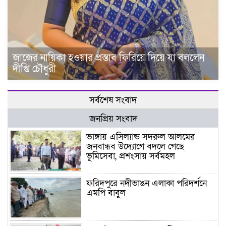
জাজের নায়িকা হওয়ার প্রস্তাব ফিরিয়ে দিয়ে যা বললেন
দীপ্তি চৌধুরী
সর্বশেষ সংবাদ
জনপ্রিয় সংবাদ
ভাঙ্গায় এসিল্যান্ড সদরুল আলমের
জনবান্ধব উদ্যোগে বদলে গেছে
ভূমিসেবা, প্রশংসায় সর্বমহল
ফরিদপুরে নদীভাঙন এলাকা পরিদর্শনে
এমপি বাবুল