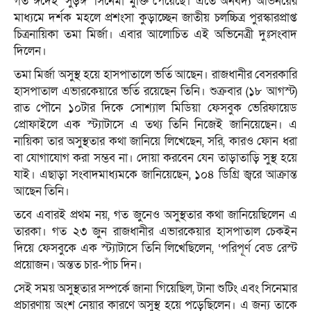
গত ঈদেই ‘সুড়ঙ্গ’ সিনেমা মুক্তি পেয়েছে। এতে অনবদ্য অভিনয়ের
মাধ্যমে দর্শক মহলে প্রশংসা কুড়াচ্ছেন জাতীয় চলচ্চিত্র পুরস্কারপ্রাপ্ত
চিত্রনায়িকা তমা মির্জা। এবার আলোচিত এই অভিনেত্রী দুঃসংবাদ
দিলেন।
তমা মির্জা অসুস্থ হয়ে হাসপাতালে ভর্তি আছেন। রাজধানীর বেসরকারি
হাসপাতাল এভারকেয়ারে ভর্তি রয়েছেন তিনি। শুক্রবার (১৮ আগস্ট)
রাত পৌনে ১০টার দিকে সোশ্যাল মিডিয়া ফেসবুক ভেরিফায়েড
প্রোফাইলে এক স্ট্যাটাসে এ তথ্য তিনি নিজেই জানিয়েছেন। এ
নায়িকা তার অসুস্থতার কথা জানিয়ে লিখেছেন, সরি, কারও ফোন ধরা
বা যোগাযোগ করা সম্ভব না। দোয়া করবেন যেন তাড়াতাড়ি সুস্থ হয়ে
যাই। এছাড়া সংবাদমাধ্যমকে জানিয়েছেন, ১০৪ ডিগ্রি জ্বরে আক্রান্ত
আছেন তিনি।
তবে এবারই প্রথম নয়, গত জুনেও অসুস্থতার কথা জানিয়েছিলেন এ
তারকা। গত ২৩ জুন রাজধানীর এভারকেয়ার হাসপাতাল চেকইন
দিয়ে ফেসবুকে এক স্ট্যাটাসে তিনি লিখেছিলেন, ‘পরিপূর্ণ বেড রেস্ট
প্রয়োজন। অন্তত চার-পাঁচ দিন।
সেই সময় অসুস্থতার সম্পর্কে জানা গিয়েছিল, টানা শুটিং এবং সিনেমার
প্রচারণায় অংশ নেয়ার কারণে অসুস্থ হয়ে পড়েছিলেন। এ জন্য তাকে