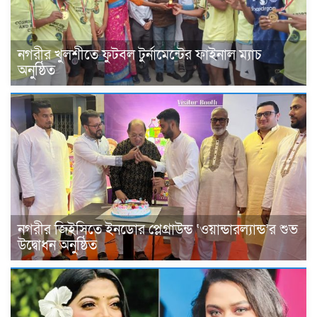
নগরীর খুলশীতে ফুটবল টুর্নামেন্টের ফাইনাল ম্যাচ
অনুষ্ঠিত
নগরীর জিইসিতে ইনডোর প্লেগ্রাউন্ড ‘ওয়ান্ডারল্যান্ড’র শুভ
উদ্বোধন অনুষ্ঠিত