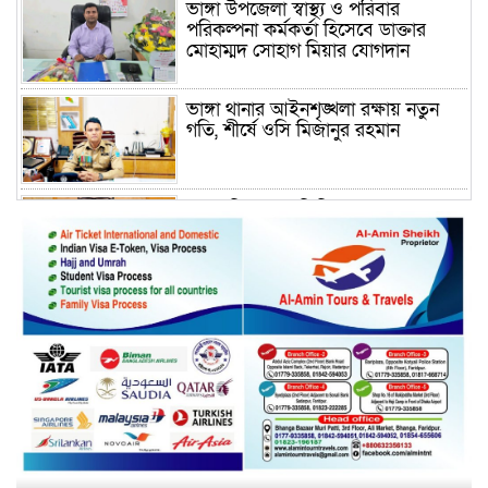
ভাঙ্গা উপজেলা স্বাস্থ্য ও পরিবার
পরিকল্পনা কর্মকর্তা হিসেবে ডাক্তার
মোহাম্মদ সোহাগ মিয়ার যোগদান
ভাঙ্গা থানার আইনশৃঙ্খলা রক্ষায় নতুন
গতি, শীর্ষে ওসি মিজানুর রহমান
ময়মনসিংহের অতিরিক্ত জেলা প্রশাসক
(রাজস্ব) আজিম উদ্দিন ভূমি মন্ত্রণালয়ে
পদায়ন
সাবেক এমপির প্রেস সেক্রেটারি রফিকের
ক্ষমতার দাপট ও গণ-অসন্তোষের তথ্য
গায়েব করে ত্রিশাল থানার সাজানো
রিপোর্ট
মুক্তাগাছায় জুলাই শহীদ সামিদের কবর
জিয়ারত ও পৌর কমিটির কার্যক্রম শুরু