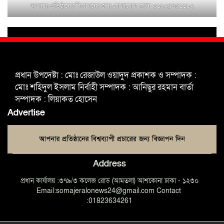
আপনার প্রতিষ্ঠানের বিজ্ঞাপনের জন্য যোগাযোগ করুন-০১৯২৪৭৫১১৮২
শহিদুল ইসলাম বাবুলের হাত ধরে বদলে
যাচ্ছে ফরিদপুর-৪ এর গ্রামীণ জনপদ
ভাঙ্গা উপজেলা ও পৌর যুবদলের নতুন
আংশিক কমিটি, ৩০ দিনে পূর্ণাঙ্গ করার
প্রধান উপদেষ্টা : মোঃ রেজাউল ওয়াদুদ প্রকাশক ও সম্পাদক :
নির্দেশ
মোঃ শহিদুল ইসলাম নির্বাহী সম্পাদক : আনিছুর রহমান বার্তা
সম্পাদক : লিয়াকত হোসেন
মুক্তাগাছায় দাওগাঁও এ চিহ্নিত মাদক
Advertise
ব্যবসায়ী কর্তৃক মিথ্যা প্রপাগান্ডা ছড়ানোর
প্রতিবাদে বিক্ষোভ সমাবেশ
Address
প্রধান কার্যালয় :৩৭৯/৩ কলেজ রোড (আমতলা) আশকোনা ঢাকা - ১২৩০
Email:somajeralonews24@gmail.com Contact
:01823634261