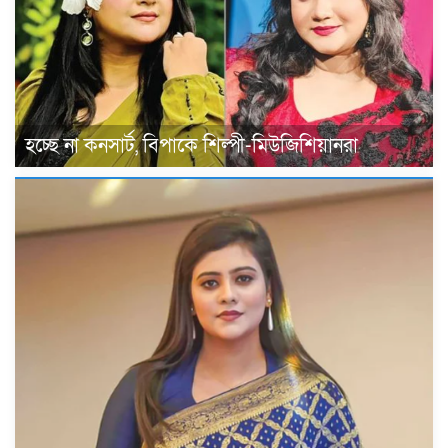
হচ্ছে না কনসার্ট, বিপাকে শিল্পী-মিউজিশিয়ানরা