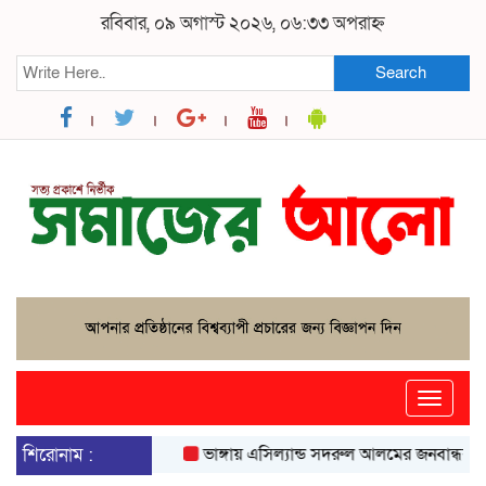
রবিবার, ০৯ অগাস্ট ২০২৬, ০৬:৩৩ অপরাহ্ন
Search
Toggle
naviga
শিরোনাম :
ভাঙ্গায় এসিল্যান্ড সদরুল আলমের জনবান্ধব উদ্যোগ