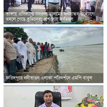
ভাঙ্গায় এসিল্যান্ড সদরুল আলমের জনবান্ধব উদ্যোগে
বদলে গেছে ভূমিসেবা, প্রশংসায় সর্বমহল
ফরিদপুরে নদীভাঙন এলাকা পরিদর্শনে এমপি বাবুল