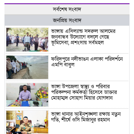
সর্বশেষ সংবাদ
জনপ্রিয় সংবাদ
ভাঙ্গায় এসিল্যান্ড সদরুল আলমের
জনবান্ধব উদ্যোগে বদলে গেছে
ভূমিসেবা, প্রশংসায় সর্বমহল
ফরিদপুরে নদীভাঙন এলাকা পরিদর্শনে
এমপি বাবুল
ভাঙ্গা উপজেলা স্বাস্থ্য ও পরিবার
পরিকল্পনা কর্মকর্তা হিসেবে ডাক্তার
মোহাম্মদ সোহাগ মিয়ার যোগদান
ভাঙ্গা থানার আইনশৃঙ্খলা রক্ষায় নতুন
গতি, শীর্ষে ওসি মিজানুর রহমান