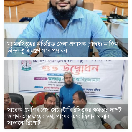
ময়মনসিংহের অতিরিক্ত জেলা প্রশাসক (রাজস্ব) আজিম
উদ্দিন ভূমি মন্ত্রণালয়ে পদায়ন
সাবেক এমপির প্রেস সেক্রেটারি রফিকের ক্ষমতার দাপট
ও গণ-অসন্তোষের তথ্য গায়েব করে ত্রিশাল থানার
সাজানো রিপোর্ট