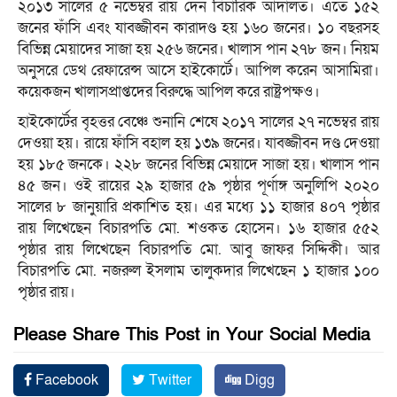
২০১৩ সালের ৫ নভেম্বর রায় দেন বিচারিক আদালত। এতে ১৫২
জনের ফাঁসি এবং যাবজ্জীবন কারাদণ্ড হয় ১৬০ জনের। ১০ বছরসহ
বিভিন্ন মেয়াদের সাজা হয় ২৫৬ জনের। খালাস পান ২৭৮ জন। নিয়ম
অনুসরে ডেথ রেফারেন্স আসে হাইকোর্টে। আপিল করেন আসামিরা।
কয়েকজন খালাসপ্রাপ্তদের বিরুদ্ধে আপিল করে রাষ্ট্রপক্ষও।
হাইকোর্টের বৃহত্তর বেঞ্চে শুনানি শেষে ২০১৭ সালের ২৭ নভেম্বর রায়
দেওয়া হয়। রায়ে ফাঁসি বহাল হয় ১৩৯ জনের। যাবজ্জীবন দণ্ড দেওয়া
হয় ১৮৫ জনকে। ২২৮ জনের বিভিন্ন মেয়াদে সাজা হয়। খালাস পান
৪৫ জন। ওই রায়ের ২৯ হাজার ৫৯ পৃষ্ঠার পূর্ণাঙ্গ অনুলিপি ২০২০
সালের ৮ জানুয়ারি প্রকাশিত হয়। এর মধ্যে ১১ হাজার ৪০৭ পৃষ্ঠার
রায় লিখেছেন বিচারপতি মো. শওকত হোসেন। ১৬ হাজার ৫৫২
পৃষ্ঠার রায় লিখেছেন বিচারপতি মো. আবু জাফর সিদ্দিকী। আর
বিচারপতি মো. নজরুল ইসলাম তালুকদার লিখেছেন ১ হাজার ১০০
পৃষ্ঠার রায়।
Please Share This Post in Your Social Media
Facebook
Twitter
Digg