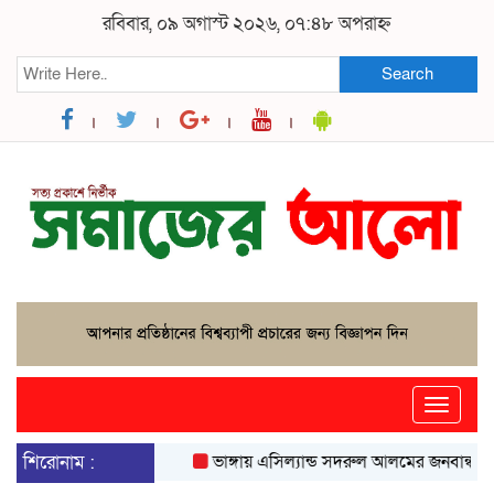
রবিবার, ০৯ অগাস্ট ২০২৬, ০৭:৪৮ অপরাহ্ন
Search
Toggle
naviga
শিরোনাম :
ভাঙ্গায় এসিল্যান্ড সদরুল আলমের জনবান্ধব উদ্য