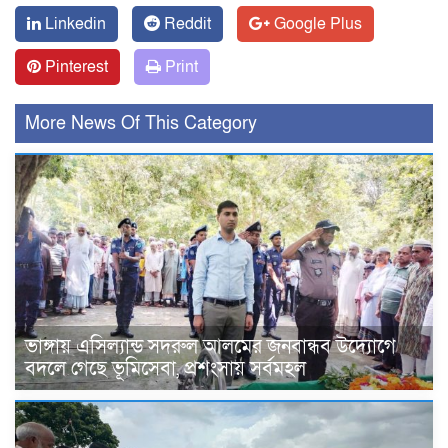
Linkedin
Reddit
Google Plus
Pinterest
Print
More News Of This Category
ভাঙ্গায় এসিল্যান্ড সদরুল আলমের জনবান্ধব উদ্যোগে
বদলে গেছে ভূমিসেবা, প্রশংসায় সর্বমহল