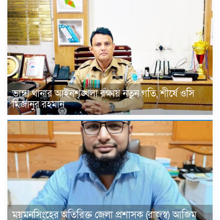
ভাঙ্গা থানার আইনশৃঙ্খলা রক্ষায় নতুন গতি, শীর্ষে ওসি
মিজানুর রহমান
ময়মনসিংহের অতিরিক্ত জেলা প্রশাসক (রাজস্ব) আজিম