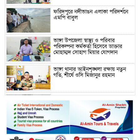
ফরিদপুরে নদীভাঙন এলাকা পরিদর্শনে
এমপি বাবুল
ভাঙ্গা উপজেলা স্বাস্থ্য ও পরিবার
পরিকল্পনা কর্মকর্তা হিসেবে ডাক্তার
মোহাম্মদ সোহাগ মিয়ার যোগদান
ভাঙ্গা থানার আইনশৃঙ্খলা রক্ষায় নতুন
গতি, শীর্ষে ওসি মিজানুর রহমান
ময়মনসিংহের অতিরিক্ত জেলা প্রশাসক
(রাজস্ব) আজিম উদ্দিন ভূমি মন্ত্রণালয়ে
পদায়ন
সাবেক এমপির প্রেস সেক্রেটারি রফিকের
ক্ষমতার দাপট ও গণ-অসন্তোষের তথ্য
গায়েব করে ত্রিশাল থানার সাজানো