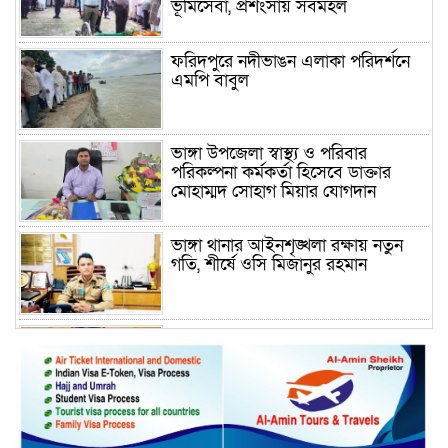
ভূমিসেবা, প্রশংসায় সর্বমহল
ফরিদপুরে নদীভাঙন এলাকা পরিদর্শনে
এমপি বাবুল
ভাঙ্গা উপজেলা স্বাস্থ্য ও পরিবার
পরিকল্পনা কর্মকর্তা হিসেবে ডাক্তার
মোহাম্মদ সোহাগ মিয়ার যোগদান
ভাঙ্গা থানার আইনশৃঙ্খলা রক্ষায় নতুন
গতি, শীর্ষে ওসি মিজানুর রহমান
ময়মনসিংহের অতিরিক্ত জেলা প্রশাসক
(রাজস্ব) আজিম উদ্দিন ভূমি মন্ত্রণালয়ে
পদায়ন
সাবেক এমপির প্রেস সেক্রেটারি রফিকের