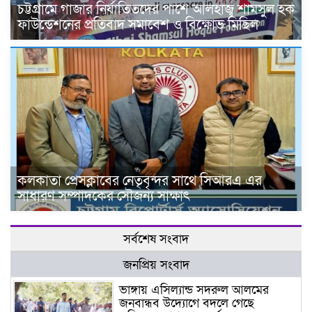
চট্টগ্রামে গাজার নির্যাতিতদের পাশে আলহাজ্ব শামসুল হক
ফাউন্ডেশনের প্রতিবাদ সমাবেশ ও বিক্ষোভ মিছিল
কলকাতা প্রেসক্লাবের নেতৃবৃন্দর সাথে সিআরএ এর
সাধারণ সম্পাদকের সৌজন্য সাক্ষাৎ
সর্বশেষ সংবাদ
জনপ্রিয় সংবাদ
ভাঙ্গায় এসিল্যান্ড সদরুল আলমের
জনবান্ধব উদ্যোগে বদলে গেছে