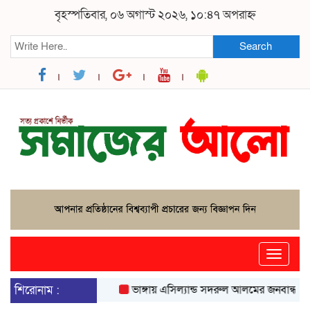
বৃহস্পতিবার, ০৬ অগাস্ট ২০২৬, ১০:৪৭ অপরাহ্ন
Search
Toggle
naviga
শিরোনাম :
ভাঙ্গায় এসিল্যান্ড সদরুল আলমের জনবান্ধব উদ্যো