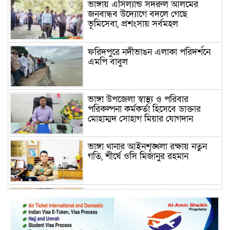
ভাঙ্গায় এসিল্যান্ড সদরুল আলমের
জনবান্ধব উদ্যোগে বদলে গেছে
ভূমিসেবা, প্রশংসায় সর্বমহল
ফরিদপুরে নদীভাঙন এলাকা পরিদর্শনে
এমপি বাবুল
ভাঙ্গা উপজেলা স্বাস্থ্য ও পরিবার
পরিকল্পনা কর্মকর্তা হিসেবে ডাক্তার
মোহাম্মদ সোহাগ মিয়ার যোগদান
ভাঙ্গা থানার আইনশৃঙ্খলা রক্ষায় নতুন
গতি, শীর্ষে ওসি মিজানুর রহমান
ময়মনসিংহের অতিরিক্ত জেলা প্রশাসক
(রাজস্ব) আজিম উদ্দিন ভূমি মন্ত্রণালয়ে
পদায়ন