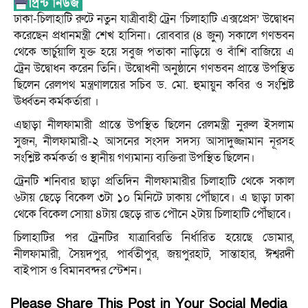
ঢাকা-চিলাহাটি রুটে নতুন যাত্রীবাহী ট্রেন ‘চিলাহাটি এক্সপ্রেস’ উদ্বোধন
করেছেন প্রধানমন্ত্রী শেখ হাসিনা। রোববার (৪ জুন) সকালে গণভবন
থেকে ভার্চুয়ালি যুক্ত হয়ে সবুজ পতাকা নাড়িয়ে ও বাঁশি বাজিয়ে এ
ট্রেন উদ্বোধন করেন তিনি। উদ্বোধনী অনুষ্ঠানে গণভবন প্রান্তে উপস্থিত
ছিলেন রেলপথ মন্ত্রণালয়ের সচিব ড. মো. হুমায়ুন কবির ও সংশ্লিষ্ট
ঊর্ধ্বতন কর্মকর্তারা ।
এছাড়া নীলফামারী প্রান্তে উপস্থিত ছিলেন রেলমন্ত্রী নুরুল ইসলাম
সুজন, নীলফামারী-২ আসনের সংসদ সদস্য আসাদুজ্জামান নূরসহ
সংশ্লিষ্ট কর্মকর্তা ও স্থানীয় গণ্যমান্য ব্যক্তিরা উপস্থিত ছিলেন।
ট্রেনটি শনিবার ছাড়া প্রতিদিন নীলফামারীর চিলাহাটি থেকে সকাল
৬টায় ছেড়ে বিকেল ৩টা ১০ মিনিটে ঢাকায় পৌঁছাবে। এ ছাড়া ঢাকা
থেকে বিকেল সোয়া ৪টায় ছেড়ে রাত পৌনে ২টায় চিলাহাটি পৌঁছাবে।
চিলাহাটির পর ট্রেনটির যাত্রাবিরতি নির্ধারিত হয়েছে ডোমার,
নীলফামারী, সৈয়দপুর, পার্বতীপুর, জয়পুরহাট, সান্তাহার, ঈশ্বরদী
বাইপাস ও বিমানবন্দর স্টেশন।
Please Share This Post in Your Social Media