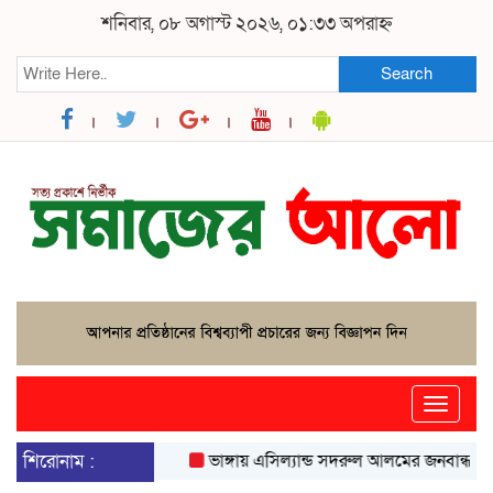
শনিবার, ০৮ অগাস্ট ২০২৬, ০১:৩৩ অপরাহ্ন
Search
Toggle
naviga
শিরোনাম :
ভাঙ্গায় এসিল্যান্ড সদরুল আলমের জনবান্ধব উদ্যোগ