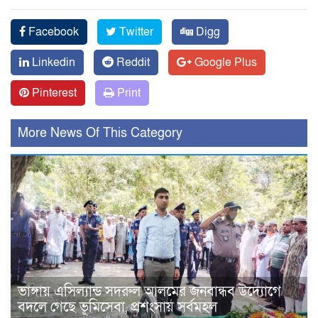
Facebook
Twitter
Digg
Linkedin
Reddit
Google Plus
Pinterest
Print
More News Of This Category
ভাঙ্গায় এসিল্যান্ড সদরুল আলমের জনবান্ধব উদ্যোগে
বদলে গেছে ভূমিসেবা, প্রশংসায় সর্বমহল