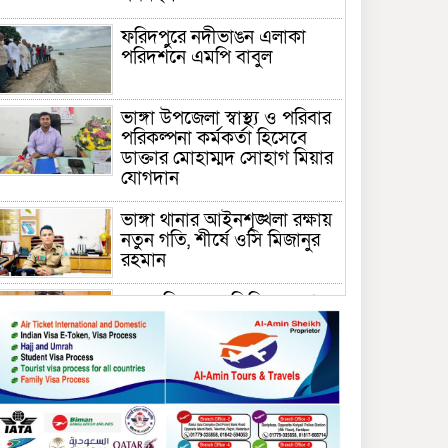
ফরিদপুরে নদীভাঙন এলাকা
পরিদর্শনে এমপি বাবুল
ভাঙ্গা উপজেলা স্বাস্থ্য ও পরিবার
পরিকল্পনা কর্মকর্তা হিসেবে
ডাক্তার মোহাম্মদ সোহাগ মিয়ার
যোগদান
ভাঙ্গা থানার আইনশৃঙ্খলা রক্ষায়
নতুন গতি, শীর্ষে ওসি মিজানুর
রহমান
ময়মনসিংহের অতিরিক্ত জেলা
প্রশাসক (রাজস্ব) আজিম উদ্দিন
ভূমি মন্ত্রণালয়ে পদায়ন
সাবেক এমপির প্রেস সেক্রেটারি
রফিকের ক্ষমতার দাপট ও গণ-
অসন্তোষের তথ্য গায়েব করে
ত্রিশাল থানার সাজানো রিপোর্ট