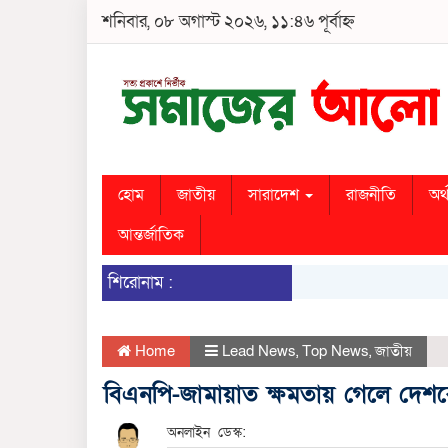
শনিবার, ০৮ অগাস্ট ২০২৬, ১১:৪৬ পূর্বাহ্ন
হোম
জাতীয়
সারাদেশ
রাজনীতি
অর্
আন্তর্জাতিক
শিরোনাম :
Home
Lead News
,
Top News
,
জাতীয়
বিএনপি-জামায়াত ক্ষমতায় গেলে দেশক
অনলাইন ডেস্ক: