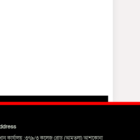
ddress
্রধান কার্যালয় :৩৭৯/৩ কলেজ রোড (আমতলা) আশকোনা