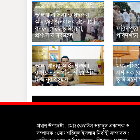
ভাঙ্গায় এসিল্যান্ড সদরুল
আলমের জনবান্ধব উদ্যোগে
বদলে গেছে ভূমিসেবা,
ফরিদপুরে
প্রশংসায় সর্বমহল
পরিদর্শনে
ভাঙ্গা থানার আইনশৃঙ্খলা
ময়মনসিংহ
রক্ষায় নতুন গতি, শীর্ষে ওসি
প্রশাসক (র
মিজানুর রহমান
ভূমি মন্ত্
প্রধান উপদেষ্টা : মোঃ রেজাউল ওয়াদুদ প্রকাশক ও
সম্পাদক : মোঃ শহিদুল ইসলাম নির্বাহী সম্পাদক :