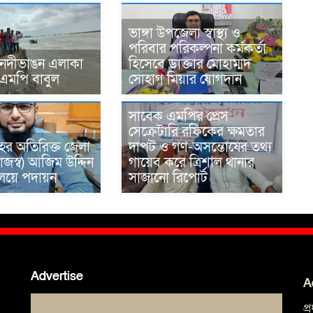
ভাঙ্গা উপজেলা স্বাস্থ্য ও
পরিবার পরিকল্পনা কর্মকর্তা
 নদীভাঙন এলাকা
হিসেবে ডাক্তার মোহাম্মদ
 এমপি বাবুল
সোহাগ মিয়ার যোগদান
সাবেক এমপির প্রেস
সেক্রেটারি রফিকের ক্ষমতার
ের অতিরিক্ত জেলা
দাপট ও গণ-অসন্তোষের তথ্য
াজস্ব) আজিম উদ্দিন
গায়েব করে ত্রিশাল থানার
রণালয়ে পদায়ন
সাজানো রিপোর্ট
Advertise
A
প