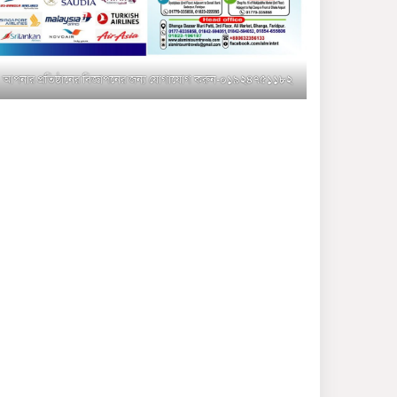
মুক্তাগাছায় জুলাই শহীদ
সামিদের কবর জিয়ারত ও পৌর
কমিটির কার্যক্রম শুরু
আপনার প্রতিষ্ঠানের বিজ্ঞাপনের জন্য যোগাযোগ করুন-০১৯২৪৭৫১১৮২
শহিদুল ইসলাম বাবুলের হাত
ধরে বদলে যাচ্ছে ফরিদপুর-৪ এর
গ্রামীণ জনপদ
ভাঙ্গা উপজেলা ও পৌর যুবদলের
নতুন আংশিক কমিটি, ৩০ দিনে
পূর্ণাঙ্গ করার নির্দেশ
মুক্তাগাছায় দাওগাঁও এ চিহ্নিত
মাদক ব্যবসায়ী কর্তৃক মিথ্যা
প্রপাগান্ডা ছড়ানোর প্রতিবাদে
বিক্ষোভ সমাবেশ