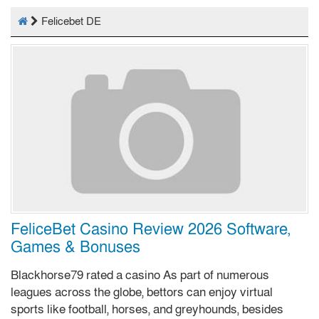
Felicebet DE
FeliceBet Casino Review 2026 Software,
Games & Bonuses
Blackhorse79 rated a casino As part of numerous
leagues across the globe, bettors can enjoy virtual
sports like football, horses, and greyhounds, besides