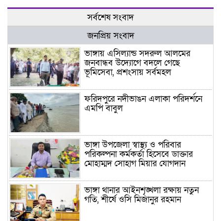
সর্বশেষ সংবাদ
জনপ্রিয় সংবাদ
ভাঙ্গায় এসিল্যান্ড সদরুল আলমের
জনবান্ধব উদ্যোগে বদলে গেছে
ভূমিসেবা, প্রশংসায় সর্বমহল
ফরিদপুরে নদীভাঙন এলাকা পরিদর্শনে
এমপি বাবুল
ভাঙ্গা উপজেলা স্বাস্থ্য ও পরিবার
পরিকল্পনা কর্মকর্তা হিসেবে ডাক্তার
মোহাম্মদ সোহাগ মিয়ার যোগদান
ভাঙ্গা থানার আইনশৃঙ্খলা রক্ষায় নতুন
গতি, শীর্ষে ওসি মিজানুর রহমান