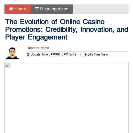
Home
Uncategorized
The Evolution of Online Casino
Promotions: Credibility, Innovation, and
Player Engagement
Reporter Name
Update Time : মঙ্গলবার, ৩ মার্চ, ২০২৬
১৫৬ Time View