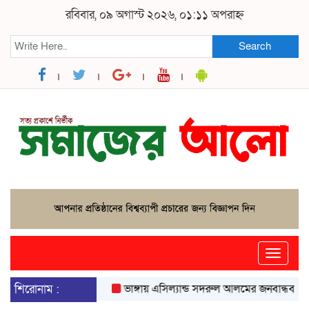
রবিবার, ০৯ অগাস্ট ২০২৬, ০১:১১ অপরাহ্ন
Search
Toggle
naviga
শিরোনাম :
ভাঙ্গায় এসিল্যান্ড সদরুল আলমের জনবান্ধব উদ্যোগে 