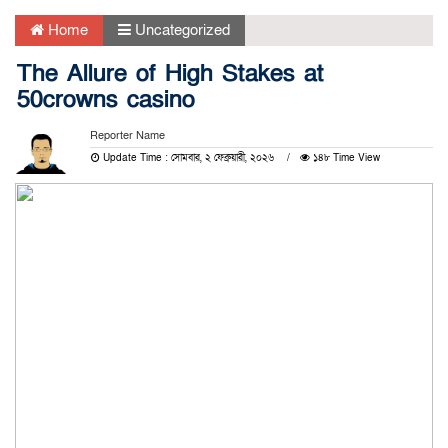
Home
Uncategorized
The Allure of High Stakes at
50crowns casino
Reporter Name
Update Time : সোমবার, ২ ফেব্রুয়ারী, ২০২৬
১৪৮ Time View