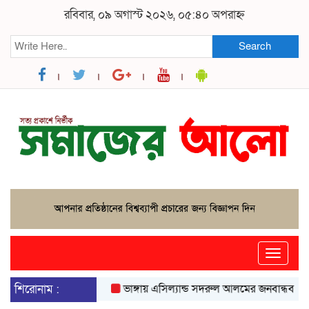
রবিবার, ০৯ অগাস্ট ২০২৬, ০৫:৪০ অপরাহ্ন
Search
Toggle
naviga
শিরোনাম :
ভাঙ্গায় এসিল্যান্ড সদরুল আলমের জনবান্ধব উদ্যোগে 