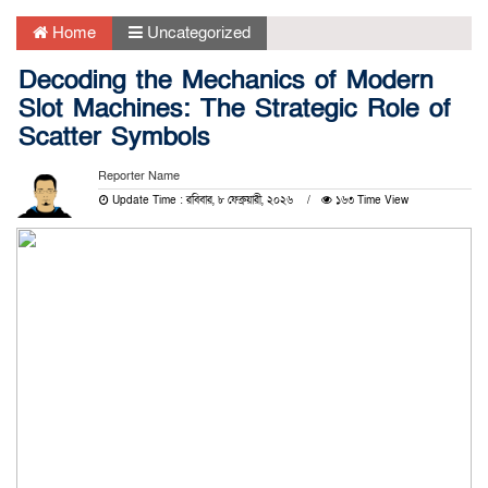
Home
Uncategorized
Decoding the Mechanics of Modern
Slot Machines: The Strategic Role of
Scatter Symbols
Reporter Name
Update Time : রবিবার, ৮ ফেব্রুয়ারী, ২০২৬
১৬৩ Time View