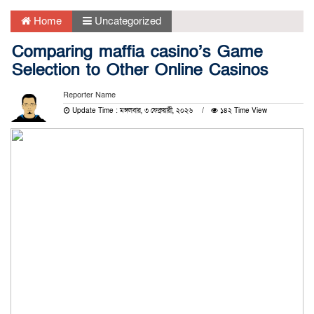
Home
Uncategorized
Comparing maffia casino’s Game
Selection to Other Online Casinos
Reporter Name
Update Time : মঙ্গলবার, ৩ ফেব্রুয়ারী, ২০২৬
১৪২ Time View