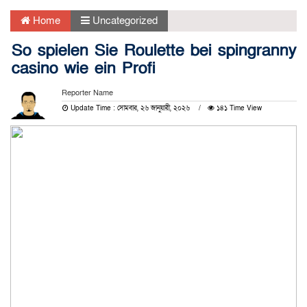
Home
Uncategorized
So spielen Sie Roulette bei spingranny
casino wie ein Profi
Reporter Name
Update Time : সোমবার, ২৬ জানুয়ারী, ২০২৬
১৪১ Time View