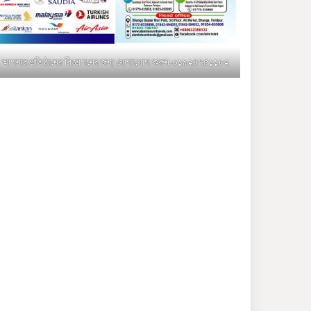
মুক্তাগাছায় জুলাই শহীদ
সামিদের কবর জিয়ারত ও পৌর
কমিটির কার্যক্রম শুরু
আপনার প্রতিষ্ঠানের বিজ্ঞাপনের জন্য যোগাযোগ করুন-০১৯২৪৭৫১১৮২
শহিদুল ইসলাম বাবুলের হাত
ধরে বদলে যাচ্ছে ফরিদপুর-৪ এর
গ্রামীণ জনপদ
ভাঙ্গা উপজেলা ও পৌর যুবদলের
নতুন আংশিক কমিটি, ৩০ দিনে
পূর্ণাঙ্গ করার নির্দেশ
মুক্তাগাছায় দাওগাঁও এ চিহ্নিত
মাদক ব্যবসায়ী কর্তৃক মিথ্যা
প্রপাগান্ডা ছড়ানোর প্রতিবাদে
বিক্ষোভ সমাবেশ