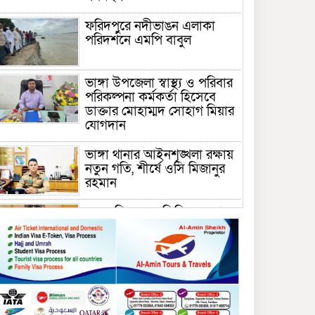
ফরিদপুরে নদীভাঙন এলাকা
পরিদর্শনে এমপি বাবুল
ভাঙ্গা উপজেলা স্বাস্থ্য ও পরিবার
পরিকল্পনা কর্মকর্তা হিসেবে
ডাক্তার মোহাম্মদ সোহাগ মিয়ার
যোগদান
ভাঙ্গা থানার আইনশৃঙ্খলা রক্ষায়
নতুন গতি, শীর্ষে ওসি মিজানুর
রহমান
ময়মনসিংহের অতিরিক্ত জেলা
প্রশাসক (রাজস্ব) আজিম উদ্দিন
ভূমি মন্ত্রণালয়ে পদায়ন
সাবেক এমপির প্রেস সেক্রেটারি
রফিকের ক্ষমতার দাপট ও গণ-
অসন্তোষের তথ্য গায়েব করে
ত্রিশাল থানার সাজানো রিপোর্ট