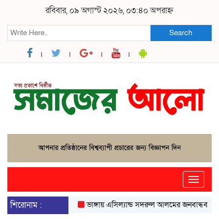
রবিবার, ০৯ অগাস্ট ২০২৬, ০৩:৪০ অপরাহ্ন
Search
Toggle
naviga
শিরোনাম :
ভাঙ্গায় এসিল্যান্ড সদরুল আলমের জনবান্ধব উদ্যোগে 