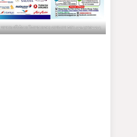
মুক্তাগাছায় জুলাই শহীদ
সামিদের কবর জিয়ারত ও পৌর
কমিটির কার্যক্রম শুরু
আপনার প্রতিষ্ঠানের বিজ্ঞাপনের জন্য যোগাযোগ করুন-০১৯২৪৭৫১১৮২
শহিদুল ইসলাম বাবুলের হাত
ধরে বদলে যাচ্ছে ফরিদপুর-৪ এর
গ্রামীণ জনপদ
ভাঙ্গা উপজেলা ও পৌর যুবদলের
নতুন আংশিক কমিটি, ৩০ দিনে
পূর্ণাঙ্গ করার নির্দেশ
মুক্তাগাছায় দাওগাঁও এ চিহ্নিত
মাদক ব্যবসায়ী কর্তৃক মিথ্যা
প্রপাগান্ডা ছড়ানোর প্রতিবাদে
বিক্ষোভ সমাবেশ