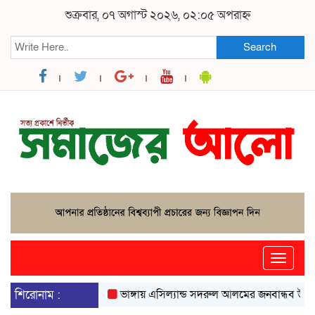
শুক্রবার, ০৭ অগাস্ট ২০২৬, ০২:০৫ অপরাহ্ন
Search
Toggle
naviga
শিরোনাম :
ভাঙ্গায় এসিল্যান্ড সদরুল আলমের জনবান্ধব উদ্যোগে ব