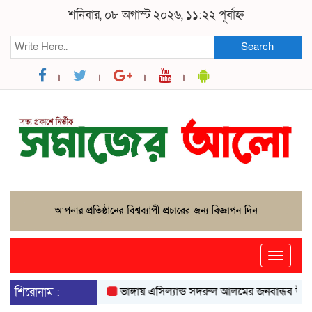
শনিবার, ০৮ অগাস্ট ২০২৬, ১১:২২ পূর্বাহ্ন
Search
Toggle
naviga
শিরোনাম :
ভাঙ্গায় এসিল্যান্ড সদরুল আলমের জনবান্ধব উদ্যোগে 