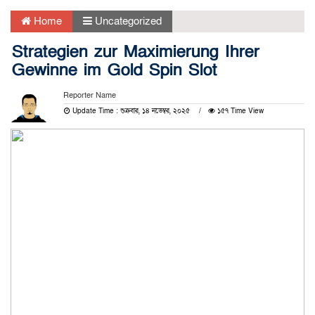
Home
Uncategorized
Strategien zur Maximierung Ihrer
Gewinne im Gold Spin Slot
Reporter Name
Update Time : শুক্রবার, ১৪ নভেম্বর, ২০২৫
১৫৭ Time View