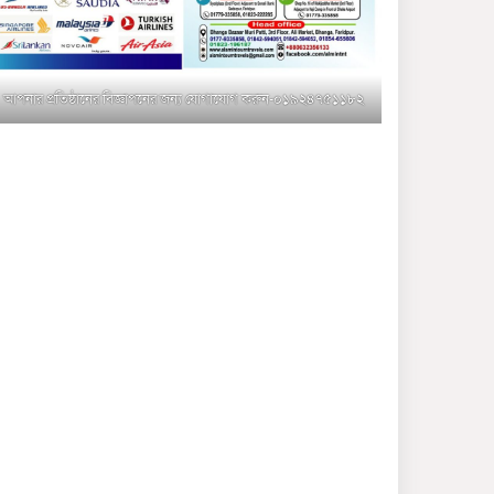
মুক্তাগাছায় জুলাই শহীদ
সামিদের কবর জিয়ারত ও পৌর
কমিটির কার্যক্রম শুরু
আপনার প্রতিষ্ঠানের বিজ্ঞাপনের জন্য যোগাযোগ করুন-০১৯২৪৭৫১১৮২
শহিদুল ইসলাম বাবুলের হাত
ধরে বদলে যাচ্ছে ফরিদপুর-৪ এর
গ্রামীণ জনপদ
ভাঙ্গা উপজেলা ও পৌর যুবদলের
নতুন আংশিক কমিটি, ৩০ দিনে
পূর্ণাঙ্গ করার নির্দেশ
মুক্তাগাছায় দাওগাঁও এ চিহ্নিত
মাদক ব্যবসায়ী কর্তৃক মিথ্যা
প্রপাগান্ডা ছড়ানোর প্রতিবাদে
বিক্ষোভ সমাবেশ