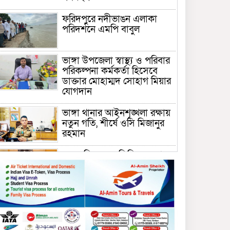
ফরিদপুরে নদীভাঙন এলাকা
পরিদর্শনে এমপি বাবুল
ভাঙ্গা উপজেলা স্বাস্থ্য ও পরিবার
পরিকল্পনা কর্মকর্তা হিসেবে
ডাক্তার মোহাম্মদ সোহাগ মিয়ার
যোগদান
ভাঙ্গা থানার আইনশৃঙ্খলা রক্ষায়
নতুন গতি, শীর্ষে ওসি মিজানুর
রহমান
ময়মনসিংহের অতিরিক্ত জেলা
প্রশাসক (রাজস্ব) আজিম উদ্দিন
ভূমি মন্ত্রণালয়ে পদায়ন
সাবেক এমপির প্রেস সেক্রেটারি
রফিকের ক্ষমতার দাপট ও গণ-
অসন্তোষের তথ্য গায়েব করে
ত্রিশাল থানার সাজানো রিপোর্ট