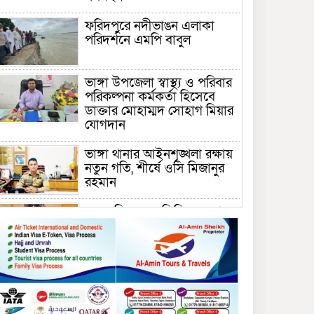
ফরিদপুরে নদীভাঙন এলাকা
পরিদর্শনে এমপি বাবুল
ভাঙ্গা উপজেলা স্বাস্থ্য ও পরিবার
পরিকল্পনা কর্মকর্তা হিসেবে
ডাক্তার মোহাম্মদ সোহাগ মিয়ার
যোগদান
ভাঙ্গা থানার আইনশৃঙ্খলা রক্ষায়
নতুন গতি, শীর্ষে ওসি মিজানুর
রহমান
ময়মনসিংহের অতিরিক্ত জেলা
প্রশাসক (রাজস্ব) আজিম উদ্দিন
ভূমি মন্ত্রণালয়ে পদায়ন
সাবেক এমপির প্রেস সেক্রেটারি
রফিকের ক্ষমতার দাপট ও গণ-
অসন্তোষের তথ্য গায়েব করে
ত্রিশাল থানার সাজানো রিপোর্ট