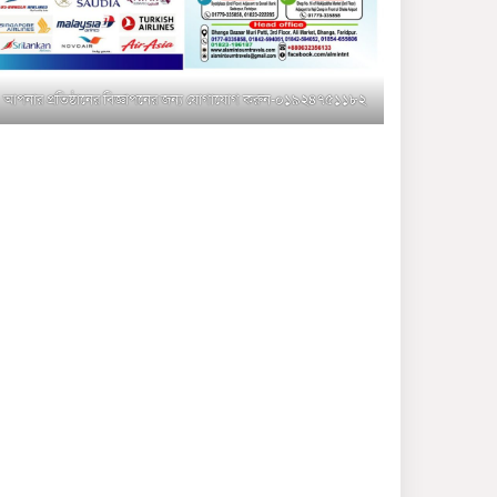
মুক্তাগাছায় জুলাই শহীদ
সামিদের কবর জিয়ারত ও পৌর
কমিটির কার্যক্রম শুরু
আপনার প্রতিষ্ঠানের বিজ্ঞাপনের জন্য যোগাযোগ করুন-০১৯২৪৭৫১১৮২
শহিদুল ইসলাম বাবুলের হাত
ধরে বদলে যাচ্ছে ফরিদপুর-৪ এর
গ্রামীণ জনপদ
ভাঙ্গা উপজেলা ও পৌর যুবদলের
নতুন আংশিক কমিটি, ৩০ দিনে
পূর্ণাঙ্গ করার নির্দেশ
মুক্তাগাছায় দাওগাঁও এ চিহ্নিত
মাদক ব্যবসায়ী কর্তৃক মিথ্যা
প্রপাগান্ডা ছড়ানোর প্রতিবাদে
বিক্ষোভ সমাবেশ