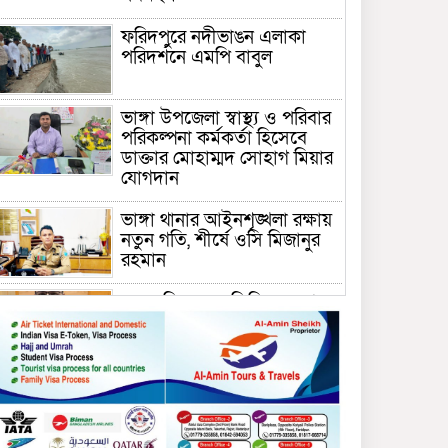
ফরিদপুরে নদীভাঙন এলাকা
পরিদর্শনে এমপি বাবুল
ভাঙ্গা উপজেলা স্বাস্থ্য ও পরিবার
পরিকল্পনা কর্মকর্তা হিসেবে
ডাক্তার মোহাম্মদ সোহাগ মিয়ার
যোগদান
ভাঙ্গা থানার আইনশৃঙ্খলা রক্ষায়
নতুন গতি, শীর্ষে ওসি মিজানুর
রহমান
ময়মনসিংহের অতিরিক্ত জেলা
প্রশাসক (রাজস্ব) আজিম উদ্দিন
ভূমি মন্ত্রণালয়ে পদায়ন
সাবেক এমপির প্রেস সেক্রেটারি
রফিকের ক্ষমতার দাপট ও গণ-
অসন্তোষের তথ্য গায়েব করে
ত্রিশাল থানার সাজানো রিপোর্ট