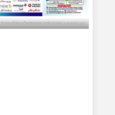
মুক্তাগাছায় জুলাই শহীদ
সামিদের কবর জিয়ারত ও পৌর
কমিটির কার্যক্রম শুরু
আপনার প্রতিষ্ঠানের বিজ্ঞাপনের জন্য যোগাযোগ করুন-০১৯২৪৭৫১১৮২
শহিদুল ইসলাম বাবুলের হাত
ধরে বদলে যাচ্ছে ফরিদপুর-৪ এর
গ্রামীণ জনপদ
ভাঙ্গা উপজেলা ও পৌর যুবদলের
নতুন আংশিক কমিটি, ৩০ দিনে
পূর্ণাঙ্গ করার নির্দেশ
মুক্তাগাছায় দাওগাঁও এ চিহ্নিত
মাদক ব্যবসায়ী কর্তৃক মিথ্যা
প্রপাগান্ডা ছড়ানোর প্রতিবাদে
বিক্ষোভ সমাবেশ