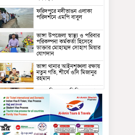
ফরিদপুরে নদীভাঙন এলাকা
পরিদর্শনে এমপি বাবুল
ভাঙ্গা উপজেলা স্বাস্থ্য ও পরিবার
পরিকল্পনা কর্মকর্তা হিসেবে
ডাক্তার মোহাম্মদ সোহাগ মিয়ার
যোগদান
ভাঙ্গা থানার আইনশৃঙ্খলা রক্ষায়
নতুন গতি, শীর্ষে ওসি মিজানুর
রহমান
ময়মনসিংহের অতিরিক্ত জেলা
প্রশাসক (রাজস্ব) আজিম উদ্দিন
ভূমি মন্ত্রণালয়ে পদায়ন
সাবেক এমপির প্রেস সেক্রেটারি
রফিকের ক্ষমতার দাপট ও গণ-
অসন্তোষের তথ্য গায়েব করে
ত্রিশাল থানার সাজানো রিপোর্ট