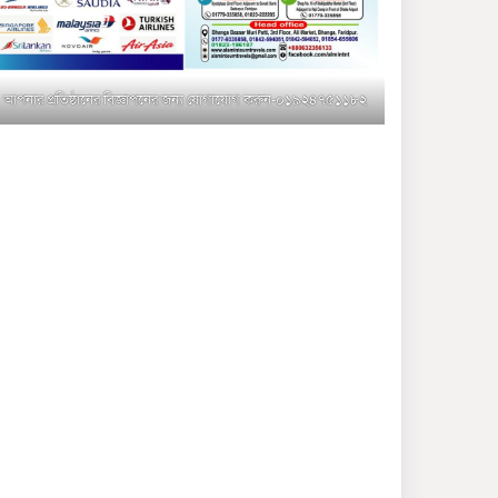
মুক্তাগাছায় জুলাই শহীদ
সামিদের কবর জিয়ারত ও পৌর
কমিটির কার্যক্রম শুরু
আপনার প্রতিষ্ঠানের বিজ্ঞাপনের জন্য যোগাযোগ করুন-০১৯২৪৭৫১১৮২
শহিদুল ইসলাম বাবুলের হাত
ধরে বদলে যাচ্ছে ফরিদপুর-৪ এর
গ্রামীণ জনপদ
ভাঙ্গা উপজেলা ও পৌর যুবদলের
নতুন আংশিক কমিটি, ৩০ দিনে
পূর্ণাঙ্গ করার নির্দেশ
মুক্তাগাছায় দাওগাঁও এ চিহ্নিত
মাদক ব্যবসায়ী কর্তৃক মিথ্যা
প্রপাগান্ডা ছড়ানোর প্রতিবাদে
বিক্ষোভ সমাবেশ