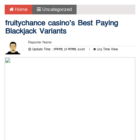
Home
Uncategorized
fruitychance casino’s Best Paying
Blackjack Variants
Reporter Name
Update Time : সোমবার, ১৭ নভেম্বর, ২০২৫
১৬১ Time View