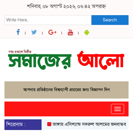
শনিবার, ০৮ অগাস্ট ২০২৬, ০৬:৪২ অপরাহ্ন
Search
Toggle
naviga
শিরোনাম :
ভাঙ্গায় এসিল্যান্ড সদরুল আলমের জনবান্ধব উদ্যোগে 