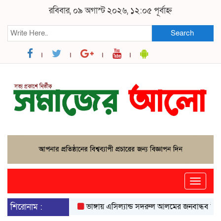
রবিবার, ০৯ অগাস্ট ২০২৬, ১২:০৫ পূর্বাহ্ন
Search
Toggle
naviga
শিরোনাম :
ভাঙ্গায় এসিল্যান্ড সদরুল আলমের জনবান্ধব উদ্যোগে 